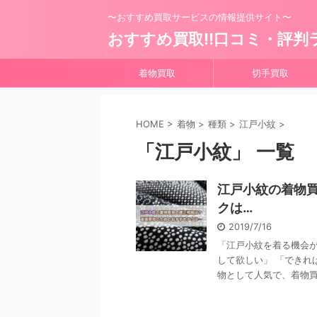
〜おすすめ買取サービスの情報提供サイト〜
おすすめ買取!!口コミ・評判
着物買取
切手買取
HOME
>
着物
>
種類
>
江戸小紋
>
「江戸小紋」 一覧
江戸小紋の着物
クは…
2019/7/16
「江戸小紋を着る機会が
して欲しい」 「できれ
物として人気で、着物買取