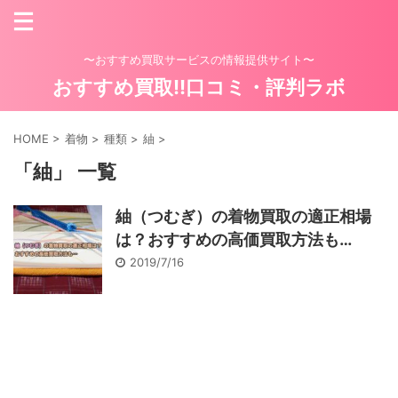
〜おすすめ買取サービスの情報提供サイト〜
おすすめ買取!!口コミ・評判ラボ
HOME
>
着物
>
種類
>
紬
>
「紬」 一覧
紬（つむぎ）の着物買取の適正相場
は？おすすめの高価買取方法も…
2019/7/16