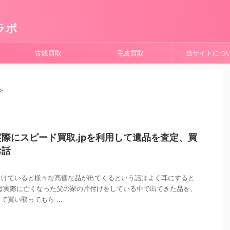
ラボ
古銭買取
毛皮買取
当サイトにつ
>
際にスピード買取.jpを利用して遺品を査定、買
お話
付けていると様々な高価な品が出てくるという話はよく耳にすると
は実際に亡くなった父の家の片付けをしている中で出てきた品を、
買い取ってもら ...