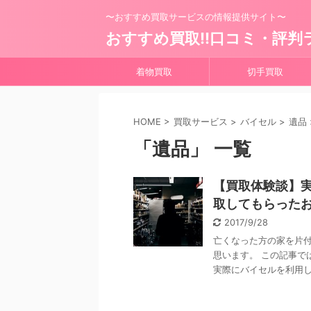
〜おすすめ買取サービスの情報提供サイト〜
おすすめ買取!!口コミ・評判
着物買取
切手買取
HOME
>
買取サービス
>
バイセル
>
遺品
「遺品」 一覧
【買取体験談】実
取してもらった
2017/9/28
亡くなった方の家を片
思います。 この記事で
実際にバイセルを利用して