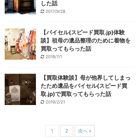
した話
2017/9/28
【バイセル(スピード買取.jp)体験
談】祖母の遺品整理のために着物を
買取ってもらった話
2018/7/1
【買取体験談】母が他界してしまっ
たため遺品をバイセル(スピード買
取.jp)で買取ってもらった話
2019/2/21
1
2
次へ »