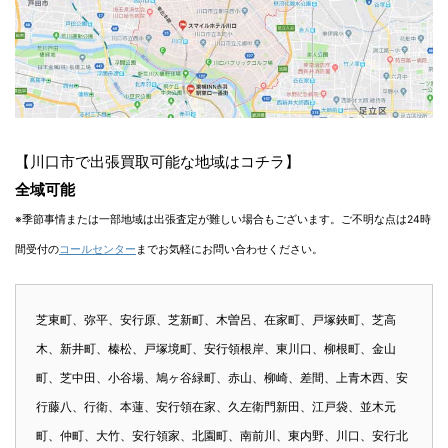
【川口市で出張買取可能な地域はコチラ】
全域可能
※季節事情または一部地域は出張査定が難しい場合もございます。ご不明な点は24時
間受付の
コールセンター
までお気軽にお問い合わせください。
芝東町、弥平、安行原、芝新町、木曽呂、在家町、戸塚鋏町、芝高
木、新井町、榛松、戸塚境町、安行領根岸、東川口、柳根町、金山
町、芝中田、小谷場、鳩ヶ谷緑町、赤山、柳崎、差間、上青木西、安
行藤八、行衛、本蓮、安行領在家、久左衛門新田、江戸袋、並木元
町、仲町、大竹、安行領家、北園町、南前川、東内野、川口、安行北