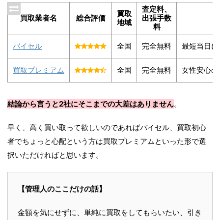
査定料、
買取
買取業者名
総合評価
出張手数
地域
料
バイセル
全国
完全無料
最短当日に
買取プレミアム
全国
完全無料
女性安心の
結論から言うと2社にそこまでの大差はありません
。
早く、高く買い取って欲しいのであればバイセル、買取初心
者でちょっと心配という方は買取プレミアムといった形で選
択いただければと思います。
【管理人のここだけの話】
金額を気にせずに、単純に買取をしてもらいたい、引き