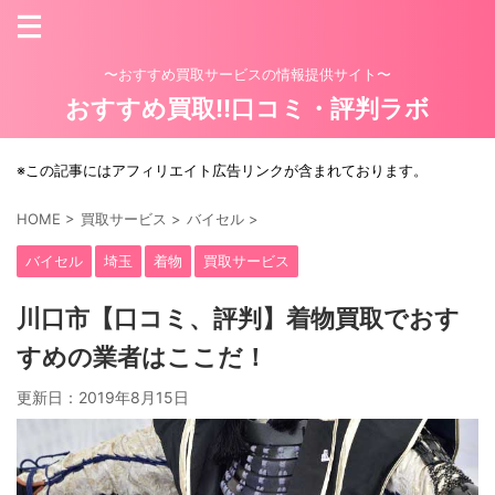
〜おすすめ買取サービスの情報提供サイト〜
おすすめ買取!!口コミ・評判ラボ
※この記事にはアフィリエイト広告リンクが含まれております。
HOME
>
買取サービス
>
バイセル
>
バイセル
埼玉
着物
買取サービス
川口市【口コミ、評判】着物買取でおす
すめの業者はここだ！
更新日：
2019年8月15日