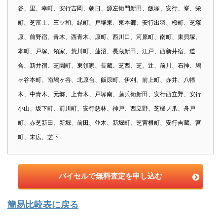
谷、里、幸町、安行吉岡、朝日、源左衛門新田、飯塚、安行、峯、栄
町、芝富士、三ツ和、緑町、戸塚東、東本郷、安行出羽、桜町、芝塚
原、前野宿、青木、西青木、原町、西川口、河原町、南町、東貝塚、
本町、戸塚、領家、荒川町、蓮沼、長蔵新田、江戸、西新井宿、道
合、新井宿、芝園町、東領家、長蔵、芝西、芝、辻、前川、石神、鳩
ヶ谷本町、南鳩ヶ谷、北原台、飯原町、伊刈、前上町、赤井、八幡
木、中青木、元郷、上青木、戸塚南、藤兵衛新田、安行西立野、安行
小山、坂下町、前川町、安行慈林、神戸、西立野、芝樋ノ爪、舟戸
町、赤芝新田、新堀、前田、並木、新堀町、芝宮根町、安行吉蔵、宮
町、末広、芝下
バイセルで無料査定を申し込む
簡易比較表に戻る