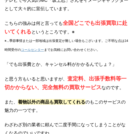
テレビで今人気のMC「坂上忍」さんをイメージキャラクター
として大々的に宣伝しています。
全国どこでも出張買取に赴
こちらの強みは何と言っても
いてくれる
というところです。※
※…季節事情または一部地域は出張査定が難しい場合もございます。ご不明な点は24
時間受付の
コールセンター
までお気軽にお問い合わせください。
「でも出張費とか、キャンセル料がかかるんでしょ？」
査定料、出張手数料等一
と思う方もいると思いますが、
切かからない、完全無料の買取サービス
なのです。
また、
着物以外の商品も買取してくれる
のもこのサービスの
魅力の一つです。
わざわざ別の業者に頼んで二度手間になってしまうことがな
くなるのでいいですね。