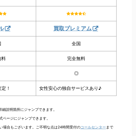
ル
買取プレミアム
国
全国
無料
完全無料
◎
査定！
女性安心の独自サービスあり♪
の詳細説明箇所にジャンプできます。
公式ページにジャンプできます。
い場合もございます。ご不明な点は24時間受付の
コールセンター
まで