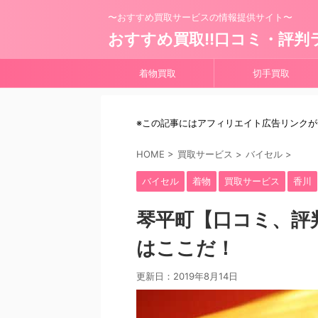
〜おすすめ買取サービスの情報提供サイト〜
おすすめ買取!!口コミ・評判
着物買取
切手買取
※この記事にはアフィリエイト広告リンク
HOME
>
買取サービス
>
バイセル
>
バイセル
着物
買取サービス
香川
琴平町【口コミ、評
はここだ！
更新日：
2019年8月14日