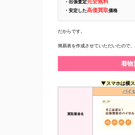
完全無料
・出張査定
高価買取
・安定した
価格
だからです。
簡易表を作成させていただいたので、
着物
▼スマホは横ス
バイ
買取業者名