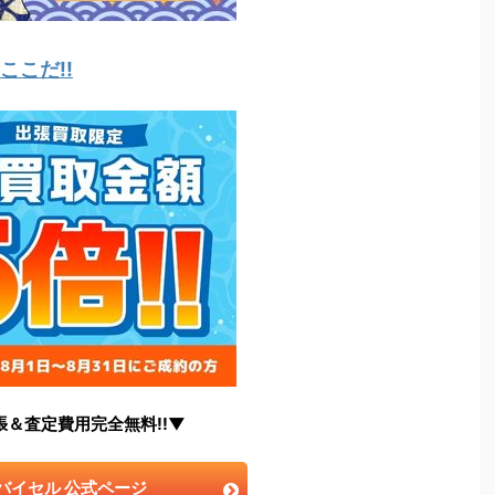
こだ!!
張＆査定費用完全無料!!▼
バイセル 公式ページ