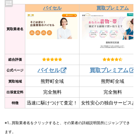
バイセル
買取プレミアム
買取業者名
総合評価
バイセル
買取プレミアム
公式ページ
熊野町全域
熊野町全域
買取地域
完全無料
完全無料
出張査定料
迅速に駆けつけて査定！
女性安心の独自サービスあ
特徴
※1…買取業者名をクリックすると、その業者の詳細説明箇所にジャンプでき
ます。