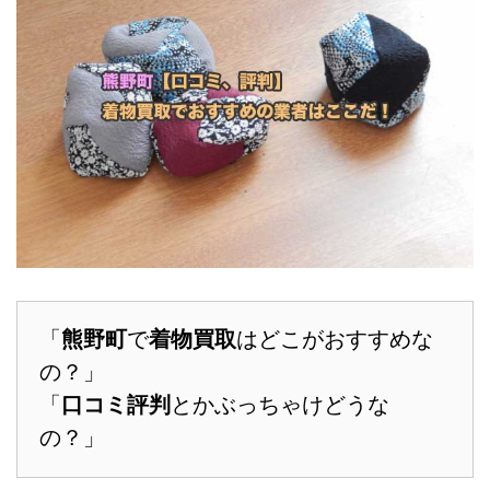
「
熊野町
で
着物買取
はどこがおすすめな
の？」
「
口コミ評判
とかぶっちゃけどうな
の？」