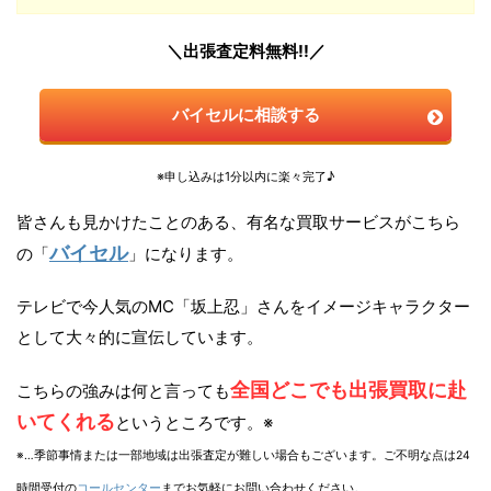
＼出張査定料無料!!／
バイセルに相談する
※申し込みは1分以内に楽々完了♪
皆さんも見かけたことのある、有名な買取サービスがこちら
バイセル
の「
」になります。
テレビで今人気のMC「坂上忍」さんをイメージキャラクター
として大々的に宣伝しています。
全国どこでも出張買取に赴
こちらの強みは何と言っても
いてくれる
というところです。※
※…季節事情または一部地域は出張査定が難しい場合もございます。ご不明な点は24
時間受付の
コールセンター
までお気軽にお問い合わせください。