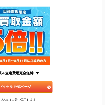
張＆査定費用完全無料!!▼
バイセル 公式ページ
申し込みは１分で完了します