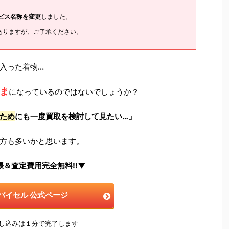
ービス名称を変更
しました。
ありますが、ご了承ください。
入った着物…
ま
になっているのではないでしょうか？
ため
にも一度買取を検討して見たい…」
方も多いかと思います。
張＆査定費用完全無料!!▼
バイセル 公式ページ
申し込みは１分で完了します