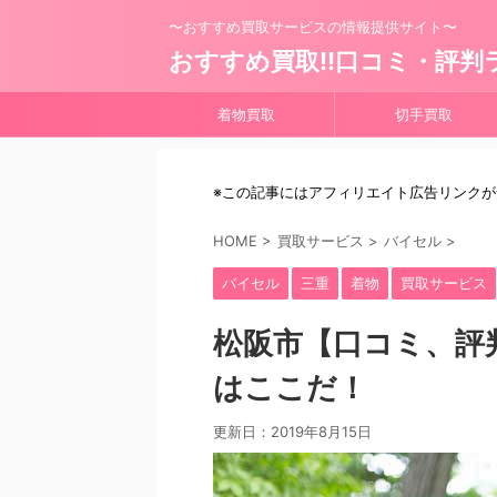
〜おすすめ買取サービスの情報提供サイト〜
おすすめ買取!!口コミ・評判
着物買取
切手買取
※この記事にはアフィリエイト広告リンク
HOME
>
買取サービス
>
バイセル
>
バイセル
三重
着物
買取サービス
松阪市【口コミ、評
はここだ！
更新日：
2019年8月15日