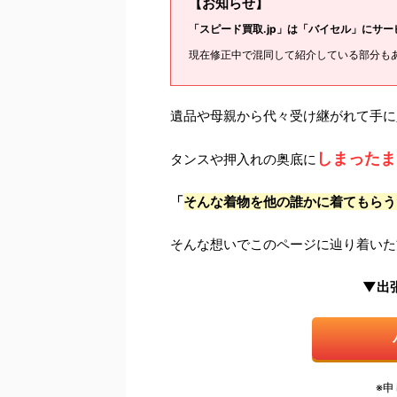
【お知らせ】
「スピード買取.jp」は「バイセル」にサ
現在修正中で混同して紹介している部分も
遺品や母親から代々受け継がれて手に
しまったま
タンスや押入れの奥底に
「
そんな着物を他の誰かに着てもらう
そんな想いでこのページに辿り着いた
▼出
※