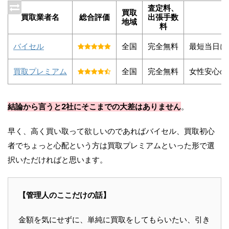
査定料、
買取
買取業者名
総合評価
出張手数
地域
料
バイセル
全国
完全無料
最短当日に
買取プレミアム
全国
完全無料
女性安心の
結論から言うと2社にそこまでの大差はありません
。
早く、高く買い取って欲しいのであればバイセル、買取初心
者でちょっと心配という方は買取プレミアムといった形で選
択いただければと思います。
【管理人のここだけの話】
金額を気にせずに、単純に買取をしてもらいたい、引き