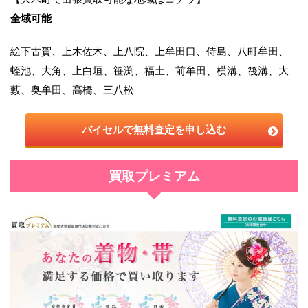
全域可能
絵下古賀、上木佐木、上八院、上牟田口、侍島、八町牟田、
蛭池、大角、上白垣、笹渕、福土、前牟田、横溝、筏溝、大
藪、奥牟田、高橋、三八松
バイセルで無料査定を申し込む
買取プレミアム