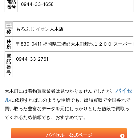
電話
0944-33-1658
番号
名
もろふじ イオン大木店
称
住
〒830-0411 福岡県三潴郡大木町蛭池１２００ スーパー
所
電
0944-33-2761
話
番
号
バイセ
大木町には着物買取業者は見つかりませんでしたが、
ル
に依頼すればこのような場所でも、出張買取で全国各地で
買い取った豊富なデータを元にしっかりとした値段で買取っ
てくれるため信頼でき、おすすめです。
バイセル 公式ページ