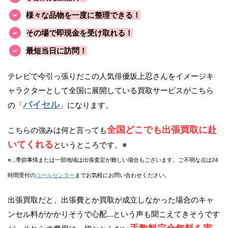
様々な品物を一度に整理できる！
その場で即現金を受け取れる！
最短当日に訪問！
テレビで今引っ張りだこの人気俳優坂上忍さんをイメージキ
ャラクターとして全国に展開している買取サービスがこちら
バイセル
の「
」になります。
全国どこでも出張買取に赴
こちらの強みは何と言っても
いてくれる
というところです。※
※…季節事情または一部地域は出張査定が難しい場合もございます。ご不明な点は24
時間受付の
コールセンター
までお気軽にお問い合わせください。
出張買取だと、出張費とか買取が成立しなかった場合のキャ
ンセル料がかかりそうで心配…という声も聞こえてきそうです