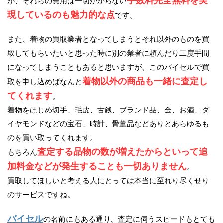
手数料完全無料を実
が、それらの費用は一切かからない
現しているのも魅力的な点
です。
また、着物の買取業者となってしまうとそれ以外のものを買
取してもらいたいと思った時に別の業者に頼んだり二度手間
になってしまうこともあると思いますが、このバイセルで買
着物以外の商品も一緒に査定し
取を申し込めばなんと
てくれます
。
着物をはじめ切手、毛皮、古銭、ブランド品、金、お酒、ダ
イヤモンドなどの宝石、時計、骨董品などありとあらゆるも
のを買い取ってくれます。
査定する品物の数が増えたからといって追
もちろん
加料金などが発生することも一切ありません
。
買取してほしいと考える人にとっては本当に至れり尽くせり
のサービスですね。
バイセル
の名前にもある通り、査定に伺うスピードもとても