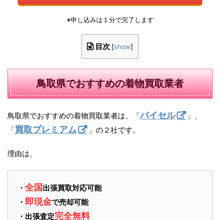
※申し込みは１分で完了します
目次
[
show
]
鳥取県でおすすめの着物買取業者
バイセル
鳥取県でおすすめの着物買取業者は、「
」、
買取プレミアム
「
」の２社です。
理由は、
全国
・
出張買取対応可能
即現金
・
で売却可能
完全無料
・出張査定