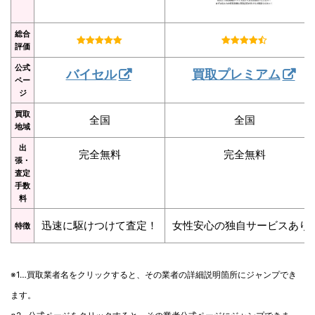
総合
評価
公式
バイセル
買取プレミアム
ペー
ジ
買取
全国
全国
地域
出
完全無料
完全無料
張・
査定
手数
料
迅速に駆けつけて査定！
女性安心の独自サービスあり
特徴
※1…買取業者名をクリックすると、その業者の詳細説明箇所にジャンプでき
ます。