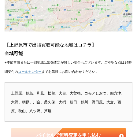
【上野原市で出張買取可能な地域はコチラ】
全域可能
※季節事情または一部地域は出張査定が難しい場合もございます。ご不明な点は24時
間受付の
コールセンター
までお気軽にお問い合わせください。
上野原、鶴島、和見、松留、犬目、大曽根、コモアしおつ、四方津、
大野、棡原、川合、桑久保、大椚、新田、鶴川、野田尻、大倉、西
原、秋山、八ツ沢、芦垣
バイセルで無料査定を申し込む