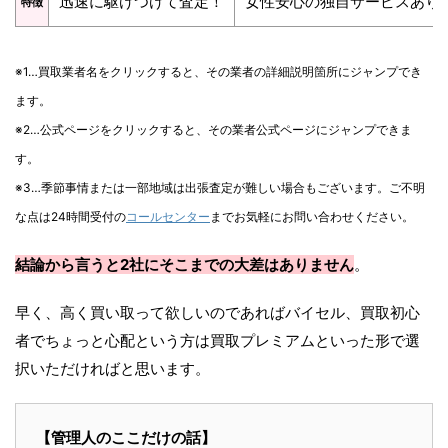
迅速に駆けつけて査定！
女性安心の独自サービスあり
特徴
※1…買取業者名をクリックすると、その業者の詳細説明箇所にジャンプでき
ます。
※2…公式ページをクリックすると、その業者公式ページにジャンプできま
す。
※3…季節事情または一部地域は出張査定が難しい場合もございます。ご不明
な点は24時間受付の
コールセンター
までお気軽にお問い合わせください。
結論から言うと2社にそこまでの大差はありません
。
早く、高く買い取って欲しいのであればバイセル、買取初心
者でちょっと心配という方は買取プレミアムといった形で選
択いただければと思います。
【管理人のここだけの話】