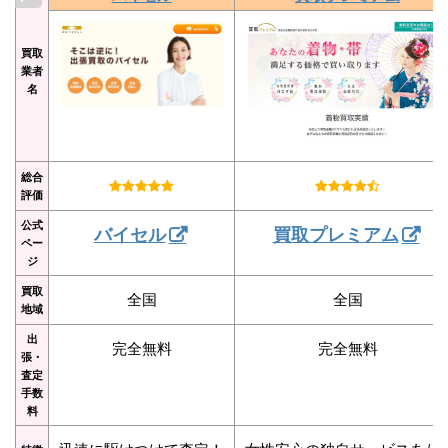
買取
業者
名
総合
評価
公式
バイセル
買取プレミアム
ペー
ジ
買取
全国
全国
地域
出
完全無料
完全無料
張・
査定
手数
料