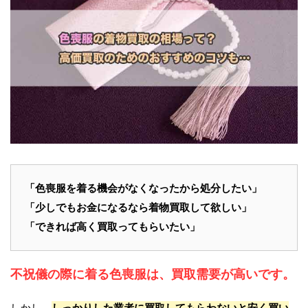
「
色喪服
を着る機会がなくなったから処分したい」
「少しでもお金になるなら
着物買取
して欲しい」
「できれば
高く買取って
もらいたい」
不祝儀の際に着る色喪服は、買取需要が高いです。
しかし、
しっかりした業者に買取してもらわないと安く買い