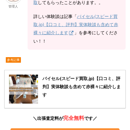
取
してもらったことがあります。。
管理人
詳しい体験談は記事「
バイセル(スピード買
取.jp)【口コミ、評判】実体験談も含めて赤
裸々に紹介します
」を参考にしてくださ
い！！
参考記事
バイセル(スピード買取.jp)【口コミ、評
判】実体験談も含めて赤裸々に紹介しま
す
完全無料
＼出張査定料が
です／