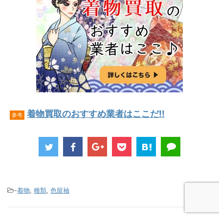
着物買取のおすすめ業者はここだ!!
参考
-
着物
,
種類
,
色留袖