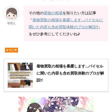
その他の
着物の相場
を知りたい方は記事
「
着物買取の相場を暴露します…バイセルに
管理人
聞いた内容も含め買取体験のプロが解説!!
」
をぜひ参考にしてくださいね♪
参考記事
着物買取の相場を暴露します…バイセル
に聞いた内容も含め買取体験のプロが解
説!!