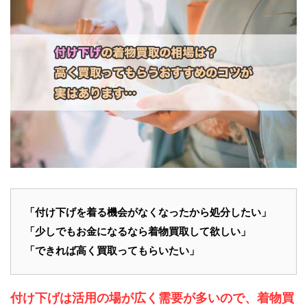
「
付け下げ
を着る機会がなくなったから処分したい」
「少しでもお金になるなら
着物買取
して欲しい」
「できれば
高く買取って
もらいたい」
付け下げは活用の場が広く需要が多いので、着物買