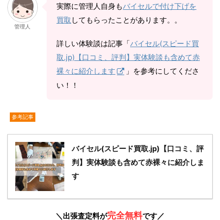
実際に管理人自身も
バイセルで付け下げを
買取
してもらったことがあります。。
管理人
詳しい体験談は記事「
バイセル(スピード買
取.jp)【口コミ、評判】実体験談も含めて赤
裸々に紹介します
」を参考にしてくださ
い！！
参考記事
バイセル(スピード買取.jp)【口コミ、評
判】実体験談も含めて赤裸々に紹介しま
す
完全無料
＼出張査定料が
です／