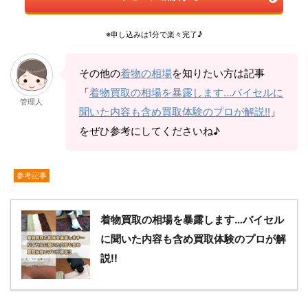
※申し込みは1分で楽々完了♪
その他の
着物の相場
を知りたい方は記事
「
着物買取の相場を暴露します…バイセルに
管理人
聞いた内容も含め買取体験のプロが解説!!
」
をぜひ参考にしてくださいね♪
参考記事
着物買取の相場を暴露します…バイセル
に聞いた内容も含め買取体験のプロが解
説!!