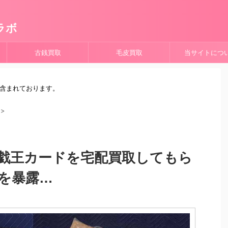
ラボ
古銭買取
毛皮買取
当サイトにつ
が含まれております。
>
戯王カードを宅配買取してもら
を暴露…