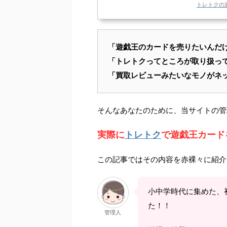
トレトクの
「
遊戯王
のカードを売りたいんだ
「
トレトク
ってところが取り扱っ
「買取レビューみたいなモノがネ
そんなあなたのために、当サイトの管
実際に
トレトク
で遊戯王カード
この記事ではその内容を赤裸々に紹介
小中学時代に集めた、
た！！
管理人