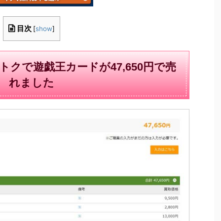
目次
[
show
]
クで遊戯王カードが47,650円で売
れました