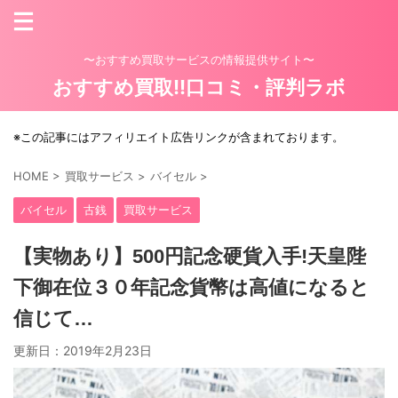
〜おすすめ買取サービスの情報提供サイト〜
おすすめ買取!!口コミ・評判ラボ
※この記事にはアフィリエイト広告リンクが含まれております。
HOME
>
買取サービス
>
バイセル
>
バイセル
古銭
買取サービス
【実物あり】500円記念硬貨入手!天皇陛
下御在位３０年記念貨幣は高値になると
信じて…
更新日：
2019年2月23日