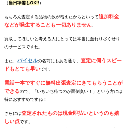
（
当日準備もOK!!
）
追加料金
もちろん査定する品物の数が増えたからといって
などが発生することも一切ありません
。
買取してほしいと考える人にとっては本当に至れり尽くせり
のサービスですね。
バイセル
査定に伺うスピー
また、
の名前にもある通り、
ドもとても早い
です。
電話一本ですぐに無料出張査定にきてもらうことが
できる
ので、「いちいち待つのが面倒臭い！」という方には
特におすすめですね！
査定されたものは現金即払いというのも嬉
さらには
しい点
です。