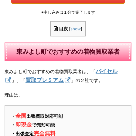
※申し込みは１分で完了します
目次
[
show
]
東みよし町でおすすめの着物買取業者
バイセル
東みよし町でおすすめの着物買取業者は、「
買取プレミアム
」、「
」の２社です。
理由は、
全国
・
出張買取対応可能
即現金
・
で売却可能
完全無料
・出張査定