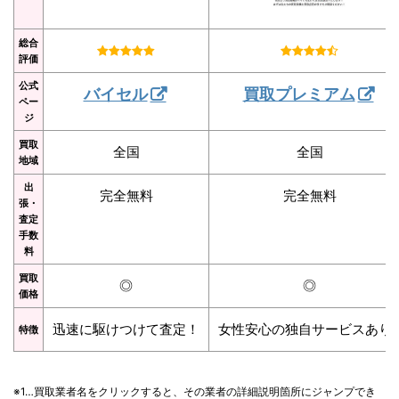
総合
評価
公式
バイセル
買取プレミアム
ペー
ジ
買取
全国
全国
地域
出
完全無料
完全無料
張・
査定
手数
料
買取
◎
◎
価格
迅速に駆けつけて査定！
女性安心の独自サービスあり
特徴
※1…買取業者名をクリックすると、その業者の詳細説明箇所にジャンプでき