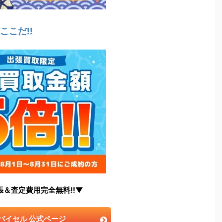
こだ!!
張＆査定費用完全無料!!▼
バイセル 公式ページ