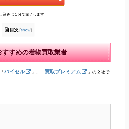
申し込みは１分で完了します
目次
[
show
]
おすすめの着物買取業者
バイセル
買取プレミアム
「
」、「
」の２社で