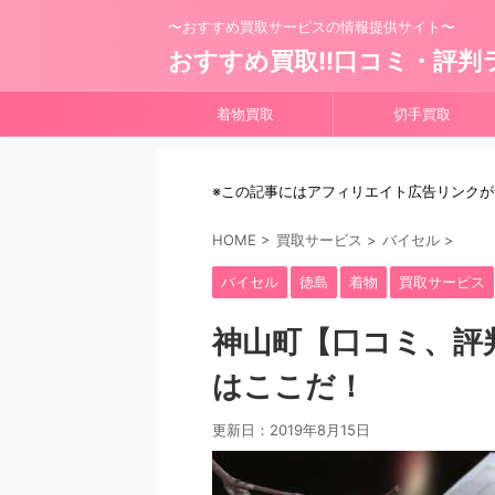
〜おすすめ買取サービスの情報提供サイト〜
おすすめ買取!!口コミ・評判
着物買取
切手買取
※この記事にはアフィリエイト広告リンク
HOME
>
買取サービス
>
バイセル
>
バイセル
徳島
着物
買取サービス
神山町【口コミ、評
はここだ！
更新日：
2019年8月15日