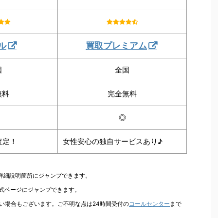
ル
買取プレミアム
国
全国
無料
完全無料
◎
査定！
女性安心の独自サービスあり♪
の詳細説明箇所にジャンプできます。
公式ページにジャンプできます。
い場合もございます。ご不明な点は24時間受付の
コールセンター
まで