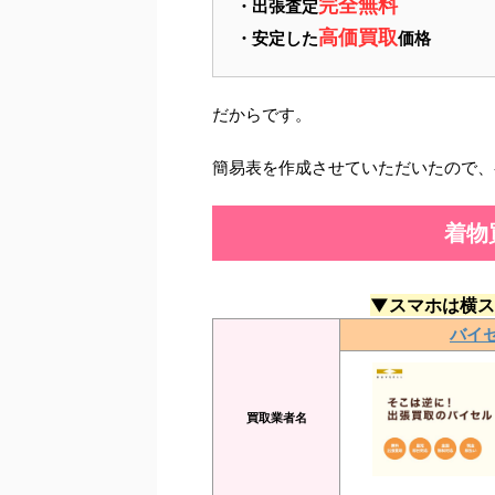
完全無料
・出張査定
高価買取
・安定した
価格
だからです。
簡易表を作成させていただいたので、
着物
▼スマホは横ス
バイ
買取業者名