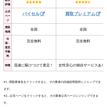
評価
公式
バイセル
買取プレミアム
ペー
ジ
買取
全国
全国
地域
出
完全無料
完全無料
張・
査定
手数
料
迅速に駆けつけて査定！
女性安心の独自サービスあり
特徴
※1…買取業者名をクリックすると、その業者の詳細説明箇所にジャンプでき
ます。
※2…公式ページをクリックすると、その業者公式ページにジャンプできま
す。