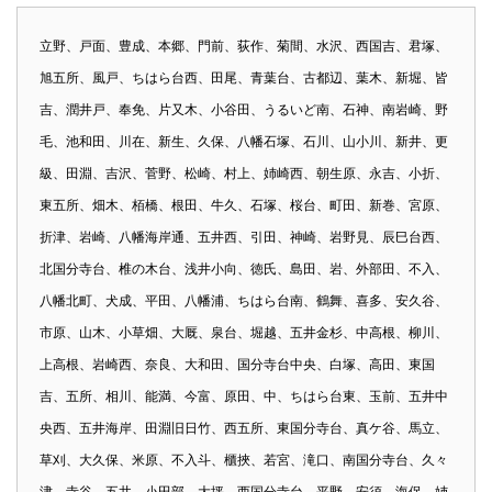
立野、戸面、豊成、本郷、門前、荻作、菊間、水沢、西国吉、君塚、
旭五所、風戸、ちはら台西、田尾、青葉台、古都辺、葉木、新堀、皆
吉、潤井戸、奉免、片又木、小谷田、うるいど南、石神、南岩崎、野
毛、池和田、川在、新生、久保、八幡石塚、石川、山小川、新井、更
級、田淵、吉沢、菅野、松崎、村上、姉崎西、朝生原、永吉、小折、
東五所、畑木、栢橋、根田、牛久、石塚、桜台、町田、新巻、宮原、
折津、岩崎、八幡海岸通、五井西、引田、神崎、岩野見、辰巳台西、
北国分寺台、椎の木台、浅井小向、徳氏、島田、岩、外部田、不入、
八幡北町、犬成、平田、八幡浦、ちはら台南、鶴舞、喜多、安久谷、
市原、山木、小草畑、大厩、泉台、堀越、五井金杉、中高根、柳川、
上高根、岩崎西、奈良、大和田、国分寺台中央、白塚、高田、東国
吉、五所、相川、能満、今富、原田、中、ちはら台東、玉前、五井中
央西、五井海岸、田淵旧日竹、西五所、東国分寺台、真ケ谷、馬立、
草刈、大久保、米原、不入斗、櫃挾、若宮、滝口、南国分寺台、久々
津、寺谷、五井、小田部、大坪、西国分寺台、平野、安須、海保、姉