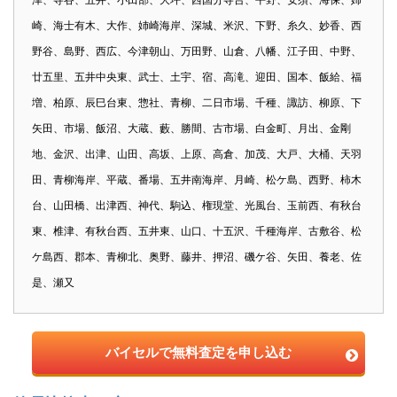
崎、海士有木、大作、姉崎海岸、深城、米沢、下野、糸久、妙香、西
野谷、島野、西広、今津朝山、万田野、山倉、八幡、江子田、中野、
廿五里、五井中央東、武士、土宇、宿、高滝、迎田、国本、飯給、福
増、柏原、辰巳台東、惣社、青柳、二日市場、千種、諏訪、柳原、下
矢田、市場、飯沼、大蔵、藪、勝間、古市場、白金町、月出、金剛
地、金沢、出津、山田、高坂、上原、高倉、加茂、大戸、大桶、天羽
田、青柳海岸、平蔵、番場、五井南海岸、月崎、松ケ島、西野、柿木
台、山田橋、出津西、神代、駒込、権現堂、光風台、玉前西、有秋台
東、椎津、有秋台西、五井東、山口、十五沢、千種海岸、古敷谷、松
ケ島西、郡本、青柳北、奥野、藤井、押沼、磯ケ谷、矢田、養老、佐
是、瀬又
バイセルで無料査定を申し込む