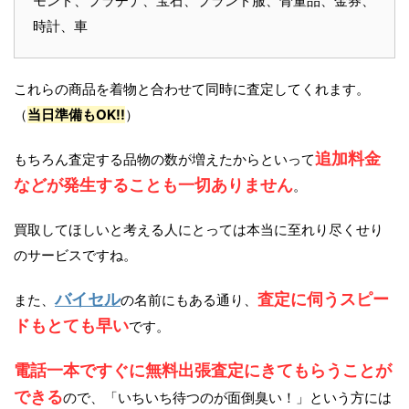
モンド、プラチナ、宝石、ブランド服、骨董品、金券、
時計、車
これらの商品を着物と合わせて同時に査定してくれます。
（
当日準備もOK!!
）
追加料金
もちろん査定する品物の数が増えたからといって
などが発生することも一切ありません
。
買取してほしいと考える人にとっては本当に至れり尽くせり
のサービスですね。
バイセル
査定に伺うスピー
また、
の名前にもある通り、
ドもとても早い
です。
電話一本ですぐに無料出張査定にきてもらうことが
できる
ので、「いちいち待つのが面倒臭い！」という方には