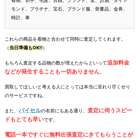
着物、切手、毛皮、古銭、ブランド、金、お酒、ダイヤ
モンド、プラチナ、宝石、ブランド服、骨董品、金券、
時計、車
これらの商品を着物と合わせて同時に査定してくれます。
（
当日準備もOK!!
）
追加料金
もちろん査定する品物の数が増えたからといって
などが発生することも一切ありません
。
買取してほしいと考える人にとっては本当に至れり尽くせり
のサービスですね。
バイセル
査定に伺うスピー
また、
の名前にもある通り、
ドもとても早い
です。
電話一本ですぐに無料出張査定にきてもらうことが