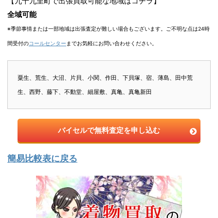
【九十九里町で出張買取可能な地域はコチラ】
全域可能
※季節事情または一部地域は出張査定が難しい場合もございます。ご不明な点は24時
間受付の
コールセンター
までお気軽にお問い合わせください。
粟生、荒生、大沼、片貝、小関、作田、下貝塚、宿、薄島、田中荒
生、西野、藤下、不動堂、細屋敷、真亀、真亀新田
バイセルで無料査定を申し込む
簡易比較表に戻る