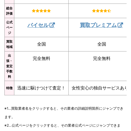
総合
評価
公式
バイセル
買取プレミアム
ペー
ジ
買取
全国
全国
地域
出
完全無料
完全無料
張・
査定
手数
料
迅速に駆けつけて査定！
女性安心の独自サービスあり
特徴
※1…買取業者名をクリックすると、その業者の詳細説明箇所にジャンプでき
ます。
※2…公式ページをクリックすると、その業者公式ページにジャンプできま