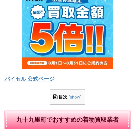
バイセル 公式ページ
目次
[
show
]
九十九里町でおすすめの着物買取業者