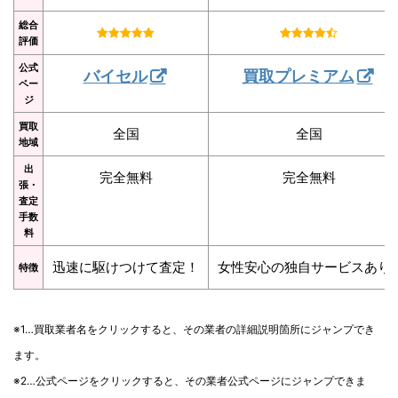
総合
評価
公式
バイセル
買取プレミアム
ペー
ジ
買取
全国
全国
地域
出
完全無料
完全無料
張・
査定
手数
料
迅速に駆けつけて査定！
女性安心の独自サービスあり
特徴
※1…買取業者名をクリックすると、その業者の詳細説明箇所にジャンプでき
ます。
※2…公式ページをクリックすると、その業者公式ページにジャンプできま