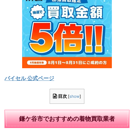
バイセル 公式ページ
目次
[
show
]
鎌ケ谷市でおすすめの着物買取業者