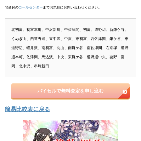
間受付の
コールセンター
までお気軽にお問い合わせください。
北初富、初富本町、中沢新町、中佐津間、初富、道野辺、新鎌ケ谷、
くぬぎ山、西道野辺、東中沢、中沢、東初富、西佐津間、鎌ケ谷、東
道野辺、軽井沢、南初富、丸山、南鎌ケ谷、南佐津間、右京塚、道野
辺本町、佐津間、馬込沢、中央、東鎌ケ谷、道野辺中央、粟野、富
岡、北中沢、串崎新田
バイセルで無料査定を申し込む
簡易比較表に戻る