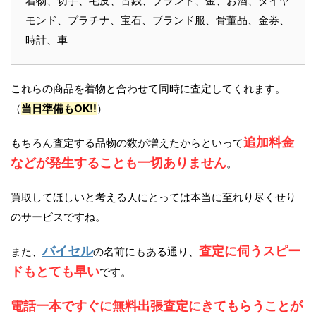
着物、切手、毛皮、古銭、ブランド、金、お酒、ダイヤ
モンド、プラチナ、宝石、ブランド服、骨董品、金券、
時計、車
これらの商品を着物と合わせて同時に査定してくれます。
（
当日準備もOK!!
）
追加料金
もちろん査定する品物の数が増えたからといって
などが発生することも一切ありません
。
買取してほしいと考える人にとっては本当に至れり尽くせり
のサービスですね。
バイセル
査定に伺うスピー
また、
の名前にもある通り、
ドもとても早い
です。
電話一本ですぐに無料出張査定にきてもらうことが