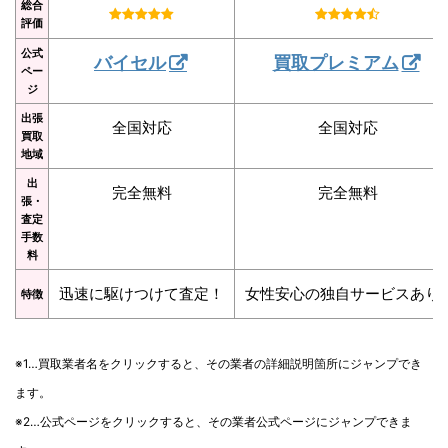
総合
評価
公式
バイセル
買取プレミアム
ペー
ジ
出張
全国対応
全国対応
買取
地域
出
完全無料
完全無料
張・
査定
手数
料
迅速に駆けつけて査定！
女性安心の独自サービスあり
特徴
※1…買取業者名をクリックすると、その業者の詳細説明箇所にジャンプでき
ます。
※2…公式ページをクリックすると、その業者公式ページにジャンプできま