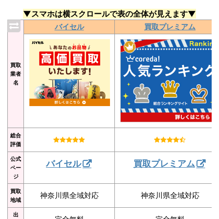
▼スマホは横スクロールで表の全体が見えます▼
バイセル
買取プレミアム
買取
業者
名
総合
評価
公式
バイセル
買取プレミアム
ペー
ジ
買取
神奈川県全域対応
神奈川県全域対応
地域
出