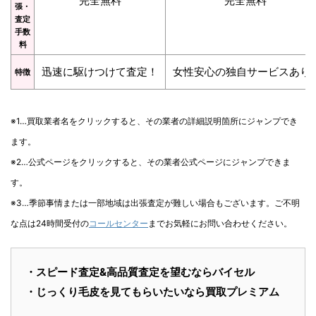
完全無料
完全無料
張・
査定
手数
料
迅速に駆けつけて査定！
女性安心の独自サービスあり
特徴
※1…買取業者名をクリックすると、その業者の詳細説明箇所にジャンプでき
ます。
※2…公式ページをクリックすると、その業者公式ページにジャンプできま
す。
※3…季節事情または一部地域は出張査定が難しい場合もございます。ご不明
な点は24時間受付の
コールセンター
までお気軽にお問い合わせください。
・スピード査定&高品質査定を望むならバイセル
・じっくり毛皮を見てもらいたいなら買取プレミアム