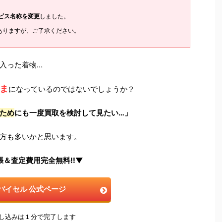
ービス名称を変更
しました。
ありますが、ご了承ください。
入った着物…
ま
になっているのではないでしょうか？
ため
にも一度買取を検討して見たい…」
方も多いかと思います。
張＆査定費用完全無料!!▼
バイセル 公式ページ
申し込みは１分で完了します