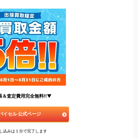
張＆査定費用完全無料!!▼
バイセル 公式ページ
申し込みは１分で完了します