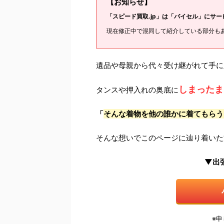
【お知らせ】
「スピード買取.jp」は「バイセル」にサ
現在修正中で混同して紹介している部分も
遺品や母親から代々受け継がれて手に
しまったま
タンスや押入れの奥底に
「
そんな着物を他の誰かに着てもらう
そんな想いでこのページに辿り着いた
▼出
※