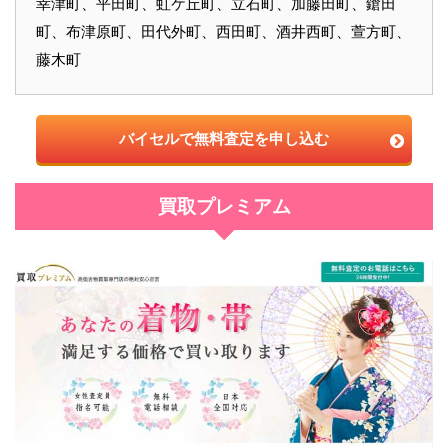
幸津町、平田町、虹ケ丘町、立石町、加藤田町、鎗田
町、布津原町、田代外町、西田町、酒井西町、萱方町、
藤木町
バイセルで無料査定を申し込む
買取プレミアム