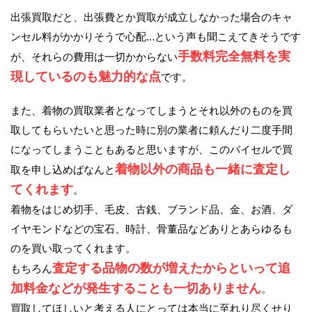
出張買取だと、出張費とか買取が成立しなかった場合のキャ
ンセル料がかかりそうで心配…という声も聞こえてきそうです
手数料完全無料を実
が、それらの費用は一切かからない
現しているのも魅力的な点
です。
また、着物の買取業者となってしまうとそれ以外のものを買
取してもらいたいと思った時に別の業者に頼んだり二度手間
になってしまうこともあると思いますが、このバイセルで買
着物以外の商品も一緒に査定し
取を申し込めばなんと
てくれます
。
着物をはじめ切手、毛皮、古銭、ブランド品、金、お酒、ダ
イヤモンドなどの宝石、時計、骨董品などありとあらゆるも
のを買い取ってくれます。
査定する品物の数が増えたからといって追
もちろん
加料金などが発生することも一切ありません
。
買取してほしいと考える人にとっては本当に至れり尽くせり