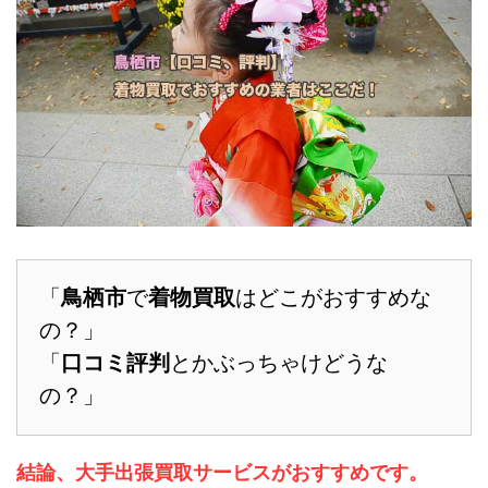
「
鳥栖市
で
着物買取
はどこがおすすめな
の？」
「
口コミ評判
とかぶっちゃけどうな
の？」
結論、大手出張買取サービスがおすすめです。