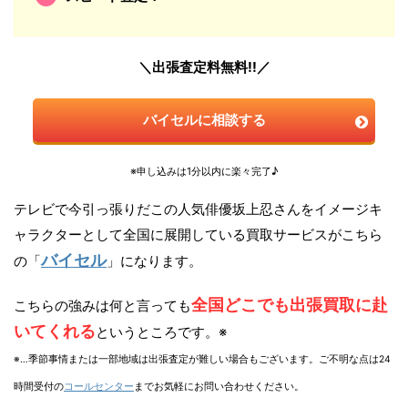
＼出張査定料無料!!／
バイセルに相談する
※申し込みは1分以内に楽々完了♪
テレビで今引っ張りだこの人気俳優坂上忍さんをイメージキ
ャラクターとして全国に展開している買取サービスがこちら
バイセル
の「
」になります。
全国どこでも出張買取に赴
こちらの強みは何と言っても
いてくれる
というところです。※
※…季節事情または一部地域は出張査定が難しい場合もございます。ご不明な点は24
時間受付の
コールセンター
までお気軽にお問い合わせください。