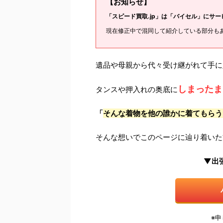
【お知らせ】
「スピード買取.jp」は「バイセル」にサ
現在修正中で混同して紹介している部分も
遺品や母親から代々受け継がれて手に
しまったま
タンスや押入れの奥底に
「
そんな着物を他の誰かに着てもらう
そんな想いでこのページに辿り着いた
▼出
※