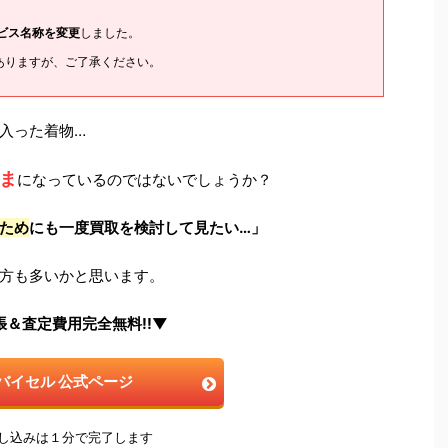
ービス名称を変更
しました。
ありますが、ご了承ください。
入った着物…
ま
になっているのではないでしょうか？
ため
にも一度買取を検討して見たい…」
方も多いかと思います。
張＆査定費用完全無料!!▼
バイセル 公式ページ
申し込みは１分で完了します