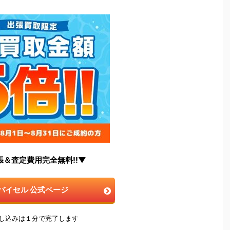
張＆査定費用完全無料!!▼
バイセル 公式ページ
申し込みは１分で完了します