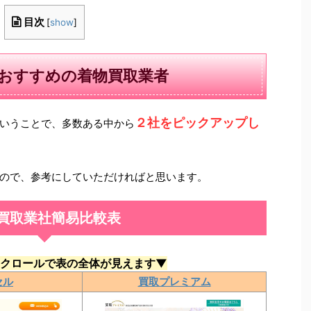
目次
[
show
]
おすすめの着物買取業者
２社をピックアップし
いうことで、多数ある中から
ので、参考にしていただければと思います。
買取業社簡易比較表
クロールで表の全体が見えます▼
セル
買取プレミアム