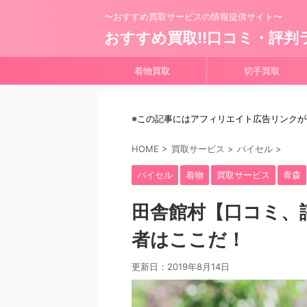
〜おすすめ買取サービスの情報提供サイト〜
おすすめ買取!!口コミ・評判
着物買取
切手買取
※この記事にはアフィリエイト広告リンク
HOME
>
買取サービス
>
バイセル
>
バイセル
着物
買取サービス
青森
田舎館村【口コミ、
者はここだ！
更新日：
2019年8月14日