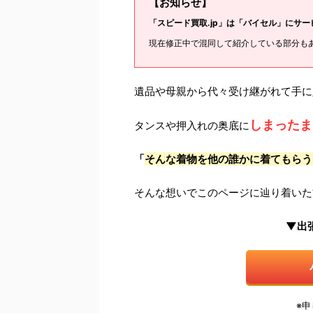
【お知らせ】
「スピード買取.jp」は「バイセル」にサ
現在修正中で混同して紹介している部分も
遺品や母親から代々受け継がれて手に
しまったま
タンスや押入れの奥底に
「
そんな着物を他の誰かに着てもらう
そんな想いでこのページに辿り着いた
▼出
※