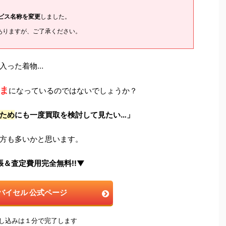
ービス名称を変更
しました。
ありますが、ご了承ください。
入った着物…
ま
になっているのではないでしょうか？
ため
にも一度買取を検討して見たい…」
方も多いかと思います。
張＆査定費用完全無料!!▼
バイセル 公式ページ
申し込みは１分で完了します