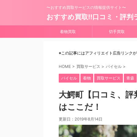
〜おすすめ買取サービスの情報提供サイト〜
おすすめ買取!!口コミ・評判
着物買取
切手買取
※この記事にはアフィリエイト広告リンク
HOME
>
買取サービス
>
バイセル
>
バイセル
着物
買取サービス
青森
大鰐町【口コミ、評
はここだ！
更新日：
2019年8月14日