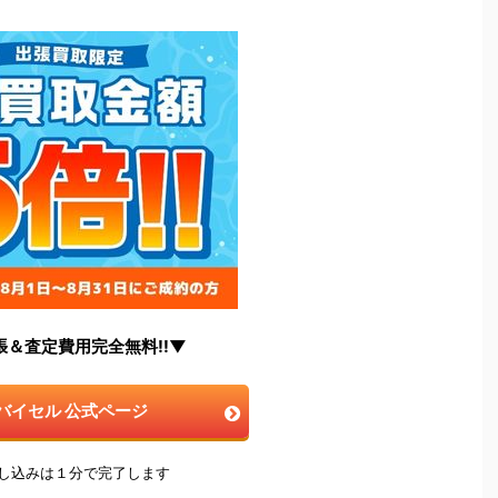
張＆査定費用完全無料!!▼
バイセル 公式ページ
申し込みは１分で完了します