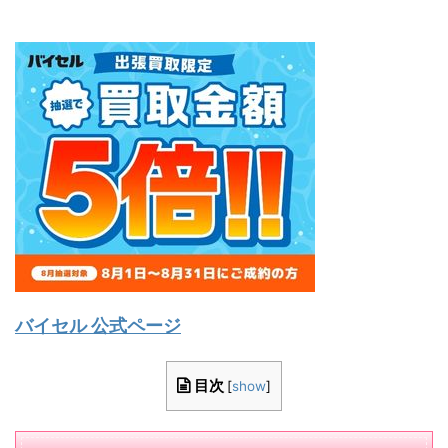
バイセル 公式ページ
目次
[
show
]