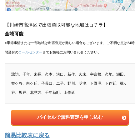
【川崎市高津区で出張買取可能な地域はコチラ】
全域可能
※季節事情または一部地域は出張査定が難しい場合もございます。ご不明な点は24時
間受付の
コールセンター
までお気軽にお問い合わせください。
諏訪、千年、末長、久本、溝口、新作、久末、宇奈根、久地、瀬田、
蟹ケ谷、向ケ丘、子母口、二子、野川、明津、下野毛、下作延、梶ケ
谷、坂戸、北見方、千年新町、上作延
バイセルで無料査定を申し込む
簡易比較表に戻る