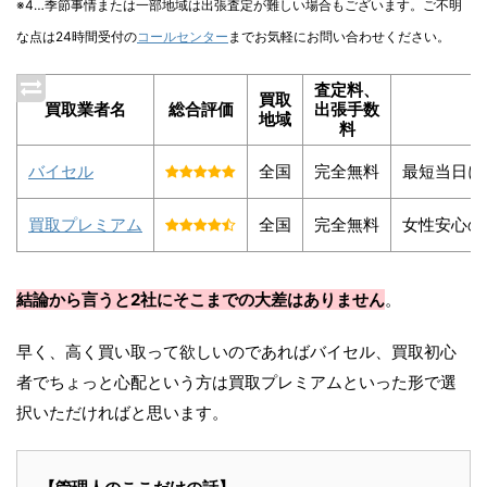
※4…季節事情または一部地域は出張査定が難しい場合もございます。ご不明
な点は24時間受付の
コールセンター
までお気軽にお問い合わせください。
査定料、
買取
買取業者名
総合評価
出張手数
地域
料
バイセル
全国
完全無料
最短当日に
買取プレミアム
全国
完全無料
女性安心の
結論から言うと2社にそこまでの大差はありません
。
早く、高く買い取って欲しいのであればバイセル、買取初心
者でちょっと心配という方は買取プレミアムといった形で選
択いただければと思います。