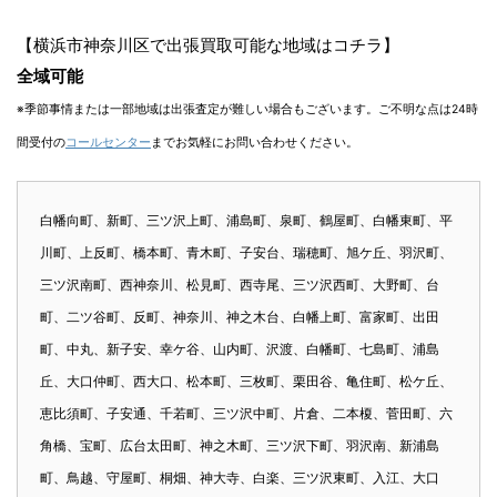
【横浜市神奈川区で出張買取可能な地域はコチラ】
全域可能
※季節事情または一部地域は出張査定が難しい場合もございます。ご不明な点は24時
間受付の
コールセンター
までお気軽にお問い合わせください。
白幡向町、新町、三ツ沢上町、浦島町、泉町、鶴屋町、白幡東町、平
川町、上反町、橋本町、青木町、子安台、瑞穂町、旭ケ丘、羽沢町、
三ツ沢南町、西神奈川、松見町、西寺尾、三ツ沢西町、大野町、台
町、二ツ谷町、反町、神奈川、神之木台、白幡上町、富家町、出田
町、中丸、新子安、幸ケ谷、山内町、沢渡、白幡町、七島町、浦島
丘、大口仲町、西大口、松本町、三枚町、栗田谷、亀住町、松ケ丘、
恵比須町、子安通、千若町、三ツ沢中町、片倉、二本榎、菅田町、六
角橋、宝町、広台太田町、神之木町、三ツ沢下町、羽沢南、新浦島
町、鳥越、守屋町、桐畑、神大寺、白楽、三ツ沢東町、入江、大口