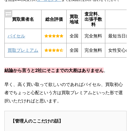
査定料、
買取
買取業者名
総合評価
出張手数
地域
料
バイセル
全国
完全無料
最短当日に
買取プレミアム
全国
完全無料
女性安心の
結論から言うと2社にそこまでの大差はありません
。
早く、高く買い取って欲しいのであればバイセル、買取初心
者でちょっと心配という方は買取プレミアムといった形で選
択いただければと思います。
【管理人のここだけの話】