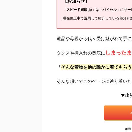
【お知らせ】
「スピード買取.jp」は「バイセル」にサ
現在修正中で混同して紹介している部分も
遺品や母親から代々受け継がれて手に
しまったま
タンスや押入れの奥底に
「
そんな着物を他の誰かに着てもらう
そんな想いでこのページに辿り着いた
▼出
※