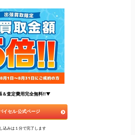
張＆査定費用完全無料!!▼
バイセル 公式ページ
申し込みは１分で完了します