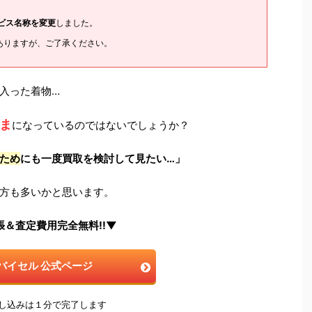
ービス名称を変更
しました。
ありますが、ご了承ください。
入った着物…
ま
になっているのではないでしょうか？
ため
にも一度買取を検討して見たい…」
方も多いかと思います。
張＆査定費用完全無料!!▼
バイセル 公式ページ
申し込みは１分で完了します