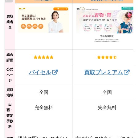
買取
業者
名
総合
評価
公式
バイセル
買取プレミアム
ペー
ジ
買取
全国
全国
地域
出
完全無料
完全無料
張・
査定
手数
料