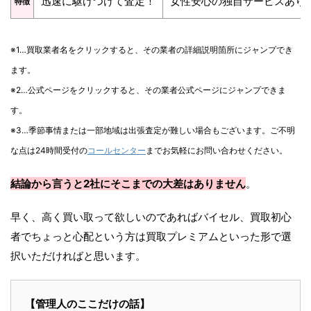
迅速に駆けつけて査定！
女性安心の独自サービスあり
特徴
※1…買取業者名をクリックすると、その業者の詳細説明箇所にジャンプでき
ます。
※2…公式ページをクリックすると、その業者公式ページにジャンプできま
す。
※3…季節事情または一部地域は出張査定が難しい場合もございます。ご不明
な点は24時間受付の
コールセンター
までお気軽にお問い合わせください。
結論から言うと2社にそこまでの大差はありません
。
早く、高く買い取って欲しいのであればバイセル、買取初心
者でちょっと心配という方は買取プレミアムといった形で選
択いただければと思います。
【管理人のここだけの話】