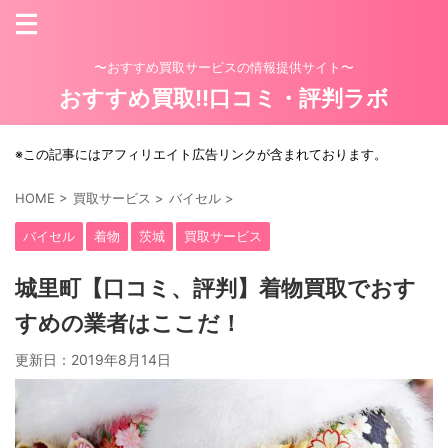
〜おすすめ買取サービスの情報提供サイト〜
おすすめ買取!!口コミ・評判ラボ
※この記事にはアフィリエイト広告リンクが含まれております。
HOME
>
買取サービス
>
バイセル
>
バイセル
着物
茨城
買取サービス
城里町【口コミ、評判】着物買取でおす
すめの業者はここだ！
更新日：
2019年8月14日