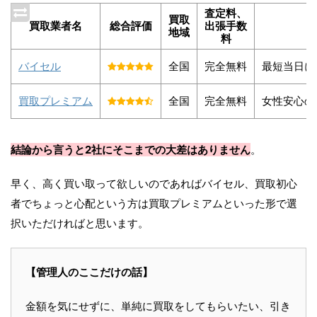
査定料、
買取
買取業者名
総合評価
出張手数
地域
料
バイセル
全国
完全無料
最短当日に
買取プレミアム
全国
完全無料
女性安心の
結論から言うと2社にそこまでの大差はありません
。
早く、高く買い取って欲しいのであればバイセル、買取初心
者でちょっと心配という方は買取プレミアムといった形で選
択いただければと思います。
【管理人のここだけの話】
金額を気にせずに、単純に買取をしてもらいたい、引き