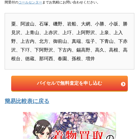
間受付の
コールセンター
までお気軽にお問い合わせください。
粟、阿波山、石塚、磯野、岩船、大網、小勝、小坂、勝
見沢、上青山、上赤沢、上圷、上阿野沢、上泉、上入
野、上古内、北方、御前山、真端、塩子、下青山、下赤
沢、下圷、下阿野沢、下古内、錫高野、高久、高根、高
根台、徳蔵、那珂西、春園、孫根、増井
バイセルで無料査定を申し込む
簡易比較表に戻る