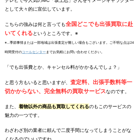
テレビで今人気のMC「坂上忍」さんをイメージキャラクター
として大々的に宣伝しています。
全国どこでも出張買取に赴
こちらの強みは何と言っても
いてくれる
というところです。※
※…季節事情または一部地域は出張査定が難しい場合もございます。ご不明な点は24
時間受付の
コールセンター
までお気軽にお問い合わせください。
「でも出張費とか、キャンセル料がかかるんでしょ？」
査定料、出張手数料等一
と思う方もいると思いますが、
切かからない、完全無料の買取サービス
なのです。
また、
着物以外の商品も買取してくれる
のもこのサービスの
魅力の一つです。
わざわざ別の業者に頼んで二度手間になってしまうことがな
くなるのでいいですね。