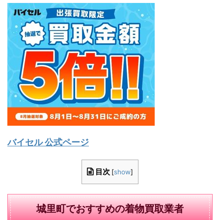
バイセル 公式ページ
目次
[
show
]
城里町でおすすめの着物買取業者