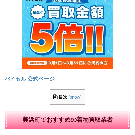
バイセル 公式ページ
目次
[
show
]
美浜町でおすすめの着物買取業者