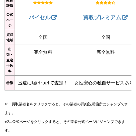
評価
公式
バイセル
買取プレミアム
ペー
ジ
買取
全国
全国
地域
出
完全無料
完全無料
張・
査定
手数
料
迅速に駆けつけて査定！
女性安心の独自サービスあり
特徴
※1…買取業者名をクリックすると、その業者の詳細説明箇所にジャンプでき
ます。
※2…公式ページをクリックすると、その業者公式ページにジャンプできま
す。