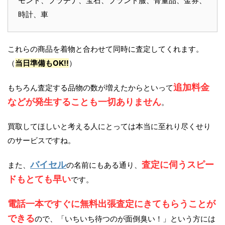
モンド、プラチナ、宝石、ブランド服、骨董品、金券、
時計、車
これらの商品を着物と合わせて同時に査定してくれます。
（
当日準備もOK!!
）
追加料金
もちろん査定する品物の数が増えたからといって
などが発生することも一切ありません
。
買取してほしいと考える人にとっては本当に至れり尽くせり
のサービスですね。
バイセル
査定に伺うスピー
また、
の名前にもある通り、
ドもとても早い
です。
電話一本ですぐに無料出張査定にきてもらうことが
できる
ので、「いちいち待つのが面倒臭い！」という方には