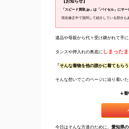
【お知らせ】
「スピード買取.jp」は「バイセル」にサ
現在修正中で混同して紹介している部分も
遺品や母親から代々受け継がれて手に
しまったま
タンスや押入れの奥底に
「
そんな着物を他の誰かに着てもらう
そんな想いでこのページに辿り着いた
↓着
今日はそんな方達のために、
愛知県の