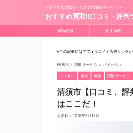
〜おすすめ買取サービスの情報提供サイト〜
おすすめ買取!!口コミ・評判
着物買取
切手買取
※この記事にはアフィリエイト広告リンク
HOME
>
買取サービス
>
バイセル
>
バイセル
愛知
着物
買取サービス
清須市【口コミ、評
はここだ！
更新日：
2019年8月15日