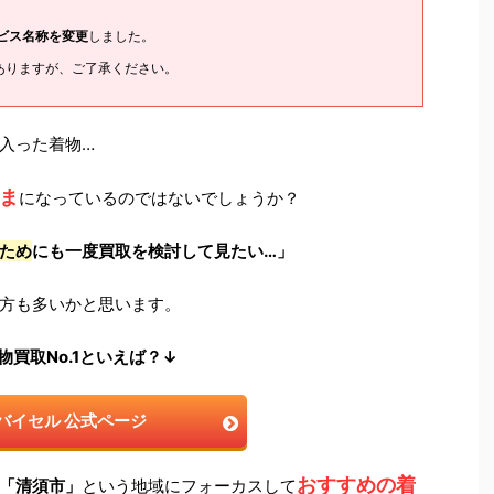
ービス名称を変更
しました。
ありますが、ご了承ください。
入った着物…
ま
になっているのではないでしょうか？
ため
にも一度買取を検討して見たい…」
方も多いかと思います。
物買取No.1といえば？↓
バイセル 公式ページ
おすすめの着
「清須市」
という地域にフォーカスして