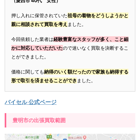
（愛西市 40代 女性）
押し入れに保管されていた
祖母の着物をどうしようかと
親に相談されて買取を考え
ました。
今回依頼した業者は
経験豊富なスタッフが多く、こと細
かに対応していただいた
ので迷いなく買取を決断するこ
とができました。
価格に関しても
納得のいく額だったので家族も納得する
形で取引を済ませることができ
ました。
バイセル 公式ページ
豊明市の出張買取範囲