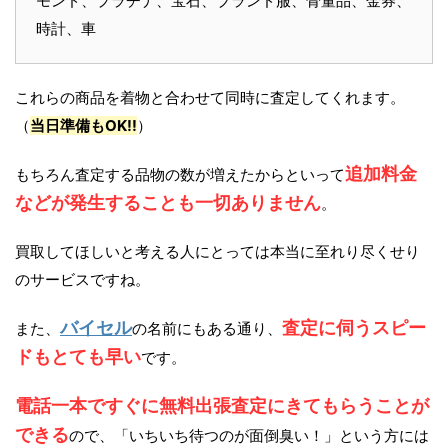
モンド、プラチナ、宝石、ブランド服、骨董品、金券、
時計、車
これらの商品を着物と合わせて同時に査定してくれます。
（
当日準備もOK!!
）
追加料金
もちろん査定する品物の数が増えたからといって
などが発生することも一切ありません
。
買取してほしいと考える人にとっては本当に至れり尽くせり
のサービスですね。
バイセル
査定に伺うスピー
また、
の名前にもある通り、
ドもとても早い
です。
電話一本ですぐに無料出張査定にきてもらうことが
できる
ので、「いちいち待つのが面倒臭い！」という方には