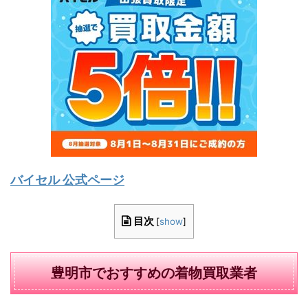
バイセル 公式ページ
目次
[
show
]
豊明市でおすすめの着物買取業者