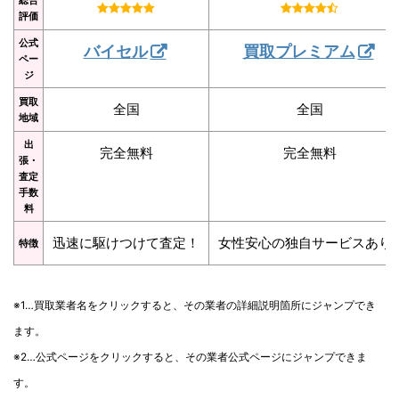
評価
公式
バイセル
買取プレミアム
ペー
ジ
買取
全国
全国
地域
出
完全無料
完全無料
張・
査定
手数
料
迅速に駆けつけて査定！
女性安心の独自サービスあり
特徴
※1…買取業者名をクリックすると、その業者の詳細説明箇所にジャンプでき
ます。
※2…公式ページをクリックすると、その業者公式ページにジャンプできま
す。