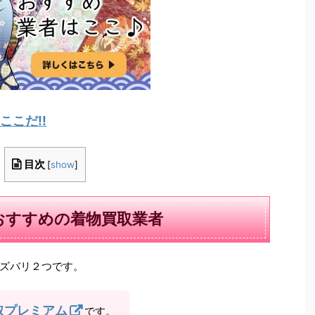
こだ!!
目次
[
show
]
おすすめの着物買取業者
ズバリ２つです。
取プレミアム
です。