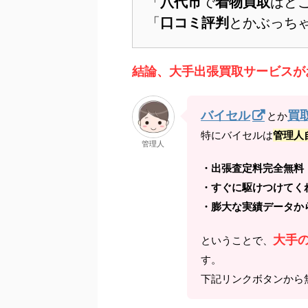
「
八代市
で
着物買取
はど
「
口コミ評判
とかぶっち
結論、大手出張買取サービスが
バイセル
買
とか
特にバイセルは
管理人
管理人
・出張査定料完全無料
・すぐに駆けつけてく
・膨大な実績データか
大手
ということで、
す。
下記リンクボタンから