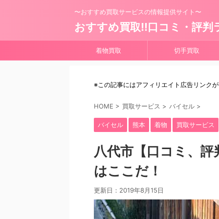
〜おすすめ買取サービスの情報提供サイト〜
おすすめ買取!!口コミ・評判
着物買取
切手買取
※この記事にはアフィリエイト広告リンク
HOME
>
買取サービス
>
バイセル
>
バイセル
熊本
着物
買取サービス
八代市【口コミ、評
はここだ！
更新日：
2019年8月15日