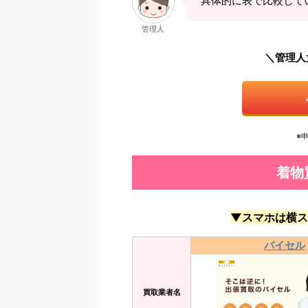
具体的に表で比較して
管理人
＼管理人
※
着物
▼スマホは横ス
バイセル
買取業者名