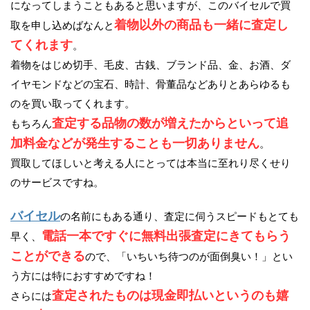
になってしまうこともあると思いますが、このバイセルで買
着物以外の商品も一緒に査定し
取を申し込めばなんと
てくれます
。
着物をはじめ切手、毛皮、古銭、ブランド品、金、お酒、ダ
イヤモンドなどの宝石、時計、骨董品などありとあらゆるも
のを買い取ってくれます。
査定する品物の数が増えたからといって追
もちろん
加料金などが発生することも一切ありません
。
買取してほしいと考える人にとっては本当に至れり尽くせり
のサービスですね。
バイセル
の名前にもある通り、査定に伺うスピードもとても
電話一本ですぐに無料出張査定にきてもらう
早く、
ことができる
ので、「いちいち待つのが面倒臭い！」とい
う方には特におすすめですね！
査定されたものは現金即払いというのも嬉
さらには