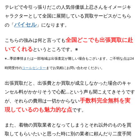
テレビで今引っ張りだこの人気俳優坂上忍さんをイメージキ
ャラクターとして全国に展開している買取サービスがこちら
バイセル
の「
」になります。
全国どこでも出張買取に赴
こちらの強みは何と言っても
いてくれる
というところです。※
※…季節事情または一部地域は出張査定が難しい場合もございます。ご不明な点は24
時間受付の
コールセンター
までお気軽にお問い合わせください。
出張買取だと、出張費とか買取が成立しなかった場合のキャ
ンセル料がかかりそうで心配…という声も聞こえてきそうです
手数料完全無料を実
が、それらの費用は一切かからない
現しているのも魅力的な点
です。
また、着物の買取業者となってしまうとそれ以外のものを買
取してもらいたいと思った時に別の業者に頼んだり二度手間