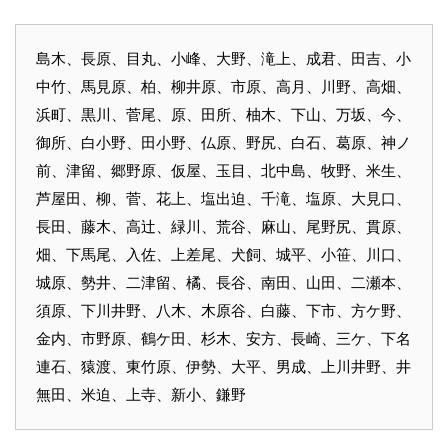
島木、長原、目丸、小峰、大野、滝上、成君、田吉、小
中竹、馬見原、柏、柳井原、市原、高月、川野、高畑、
浜町、黒川、菅尾、原、田所、柚木、下山、万坂、今、
御所、白小野、田小野、仏原、野尻、白石、葛原、神ノ
前、津留、郷野原、仮屋、玉目、北中島、牧野、米生、
芦屋田、柳、菅、花上、塩出迫、千滝、塩原、大見口、
長田、藤木、高辻、緑川、荒谷、麻山、尾野尻、貫原、
畑、下馬尾、入佐、上差尾、犬飼、城平、小笹、川口、
城原、勢井、二津留、橘、長谷、南田、山田、二瀬本、
須原、下川井野、八木、木原谷、白藤、下市、方ケ野、
金内、市野原、鶴ケ田、杉木、安方、長崎、三ケ、下名
連石、猿渡、東竹原、伊勢、大平、男成、上川井野、井
無田、米迫、上寺、新小、鎌野