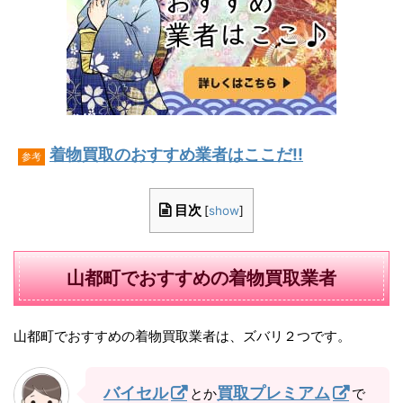
着物買取のおすすめ業者はここだ!!
参考
目次
[
show
]
山都町でおすすめの着物買取業者
山都町でおすすめの着物買取業者は、ズバリ２つです。
バイセル
買取プレミアム
とか
で