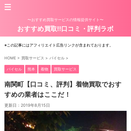
〜おすすめ買取サービスの情報提供サイト〜
おすすめ買取!!口コミ・評判ラボ
※この記事にはアフィリエイト広告リンクが含まれております。
HOME
>
買取サービス
>
バイセル
>
バイセル
熊本
着物
買取サービス
南関町【口コミ、評判】着物買取でおす
すめの業者はここだ！
更新日：
2019年8月15日