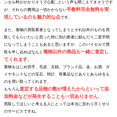
ンセル料がかかりそうで心配…という声も聞こえてきそうです
手数料完全無料を実
が、それらの費用は一切かからない
現しているのも魅力的な点
です。
また、着物の買取業者となってしまうとそれ以外のものを買
取してもらいたいと思った時に別の業者に頼んだり二度手間
になってしまうこともあると思いますが、このバイセルで買
着物以外の商品も一緒に査定し
取を申し込めばなんと
てくれます
。
着物をはじめ切手、毛皮、古銭、ブランド品、金、お酒、ダ
イヤモンドなどの宝石、時計、骨董品などありとあらゆるも
のを買い取ってくれます。
査定する品物の数が増えたからといって追
もちろん
加料金などが発生することも一切ありません
。
買取してほしいと考える人にとっては本当に至れり尽くせり
のサービスですね。