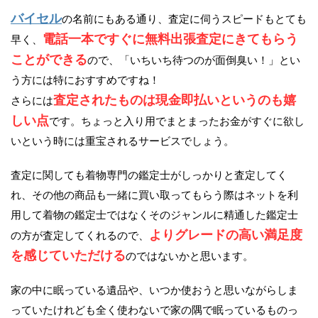
バイセル
の名前にもある通り、査定に伺うスピードもとても
電話一本ですぐに無料出張査定にきてもらう
早く、
ことができる
ので、「いちいち待つのが面倒臭い！」とい
う方には特におすすめですね！
査定されたものは現金即払いというのも嬉
さらには
しい点
です。ちょっと入り用でまとまったお金がすぐに欲し
いという時には重宝されるサービスでしょう。
査定に関しても着物専門の鑑定士がしっかりと査定してく
れ、その他の商品も一緒に買い取ってもらう際はネットを利
用して着物の鑑定士ではなくそのジャンルに精通した鑑定士
よりグレードの高い満足度
の方が査定してくれるので、
を感じていただける
のではないかと思います。
家の中に眠っている遺品や、いつか使おうと思いながらしま
っていたけれども全く使わないで家の隅で眠っているものっ