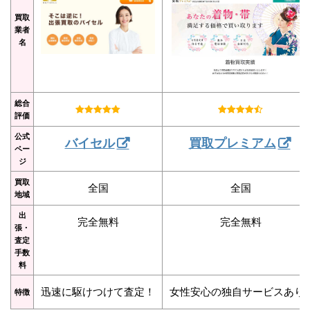
買取
業者
名
総合
評価
公式
バイセル
買取プレミアム
ペー
ジ
買取
全国
全国
地域
出
完全無料
完全無料
張・
査定
手数
料
迅速に駆けつけて査定！
女性安心の独自サービスあり
特徴