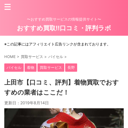
〜おすすめ買取サービスの情報提供サイト〜
おすすめ買取!!口コミ・評判ラボ
※この記事にはアフィリエイト広告リンクが含まれております。
HOME
>
買取サービス
>
バイセル
>
バイセル
着物
買取サービス
長野
上田市【口コミ、評判】着物買取でおす
すめの業者はここだ！
更新日：
2019年8月14日