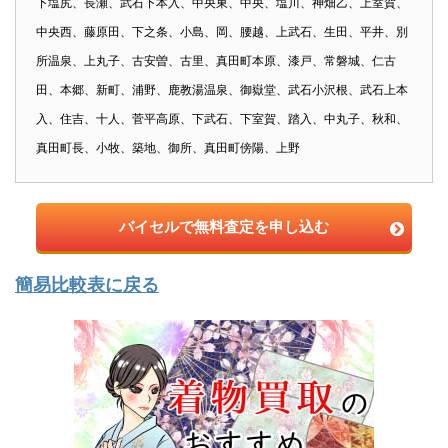
下塩尻、長瀬、武石下本入、中央東、中央、塩川、神畑乙、上室賀、
中央西、藤原田、下之条、小島、岡、腰越、上武石、生田、平井、別
所温泉、上丸子、古安曽、古里、真田町本原、漆戸、常磐城、仁古
田、本郷、新町、浦野、鹿教湯温泉、御嶽堂、武石小沢根、武石上本
入、住吉、十人、菅平高原、下武石、下室賀、踏入、中丸子、秋和、
真田町長、小牧、築地、御所、真田町傍陽、上野
バイセルで無料査定を申し込む
簡易比較表に戻る