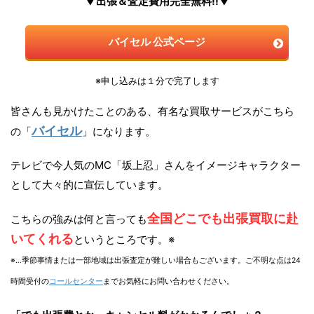
▼出張＆査定費用完全無料!!▼
バイセル 公式ページ
※申し込みは１分で完了します
皆さんも見かけたことのある、有名な買取サービスがこちら
バイセル
の「
」になります。
テレビで今人気のMC「坂上忍」さんをイメージキャラクター
として大々的に宣伝しています。
全国どこでも出張買取に赴
こちらの強みは何と言っても
いてくれる
というところです。※
※…季節事情または一部地域は出張査定が難しい場合もございます。ご不明な点は24
時間受付の
コールセンター
までお気軽にお問い合わせください。