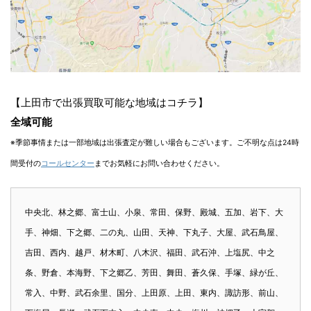
【上田市で出張買取可能な地域はコチラ】
全域可能
※季節事情または一部地域は出張査定が難しい場合もございます。ご不明な点は24時
間受付の
コールセンター
までお気軽にお問い合わせください。
中央北、林之郷、富士山、小泉、常田、保野、殿城、五加、岩下、大
手、神畑、下之郷、二の丸、山田、天神、下丸子、大屋、武石鳥屋、
吉田、西内、越戸、材木町、八木沢、福田、武石沖、上塩尻、中之
条、野倉、本海野、下之郷乙、芳田、舞田、蒼久保、手塚、緑が丘、
常入、中野、武石余里、国分、上田原、上田、東内、諏訪形、前山、