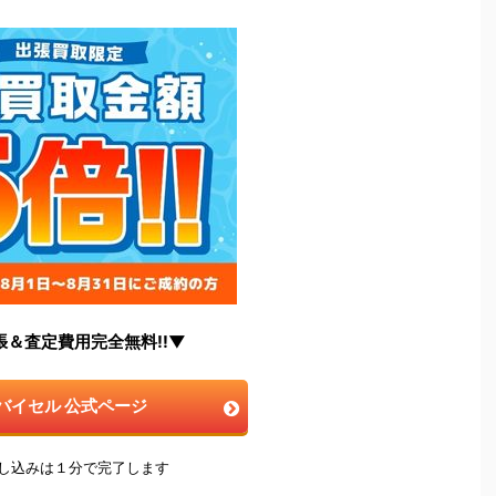
張＆査定費用完全無料!!▼
バイセル 公式ページ
申し込みは１分で完了します