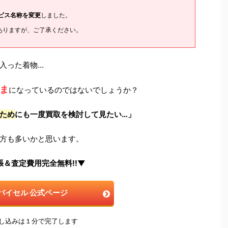
ービス名称を変更
しました。
ありますが、ご了承ください。
入った着物…
ま
になっているのではないでしょうか？
ため
にも一度買取を検討して見たい…」
方も多いかと思います。
張＆査定費用完全無料!!▼
バイセル 公式ページ
申し込みは１分で完了します