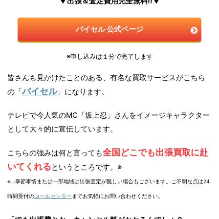
▼出張＆査定費用完全無料!!▼
バイセル 公式ページ
※申し込みは１分で完了します
皆さんも見かけたことのある、有名な買取サービスがこちら
バイセル
の「
」になります。
テレビで今人気のMC「坂上忍」さんをイメージキャラクター
として大々的に宣伝しています。
全国どこでも出張買取に赴
こちらの強みは何と言っても
いてくれる
というところです。※
※…季節事情または一部地域は出張査定が難しい場合もございます。ご不明な点は24
時間受付の
コールセンター
までお気軽にお問い合わせください。