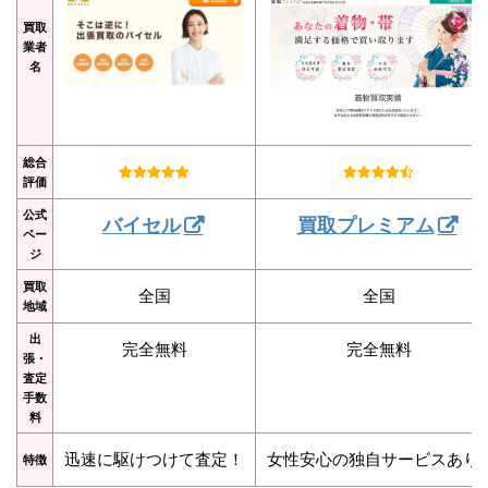
買取
業者
名
総合
評価
公式
バイセル
買取プレミアム
ペー
ジ
買取
全国
全国
地域
出
完全無料
完全無料
張・
査定
手数
料
迅速に駆けつけて査定！
女性安心の独自サービスあり
特徴