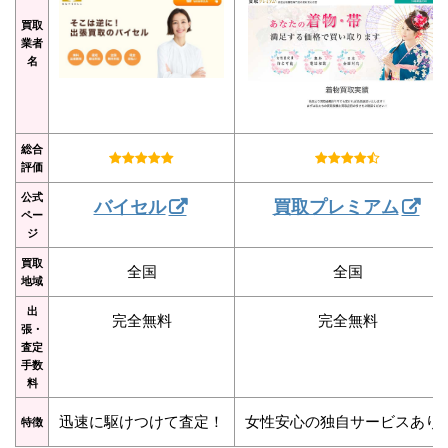
買取
業者
名
総合
評価
公式
バイセル
買取プレミアム
ペー
ジ
買取
全国
全国
地域
出
完全無料
完全無料
張・
査定
手数
料
迅速に駆けつけて査定！
女性安心の独自サービスあり
特徴