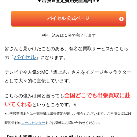
▼出張＆査定費用完全無料!!▼
バイセル 公式ページ
※申し込みは１分で完了します
皆さんも見かけたことのある、有名な買取サービスがこちら
バイセル
の「
」になります。
テレビで今人気のMC「坂上忍」さんをイメージキャラクター
として大々的に宣伝しています。
全国どこでも出張買取に赴
こちらの強みは何と言っても
いてくれる
というところです。※
※…季節事情または一部地域は出張査定が難しい場合もございます。ご不明な点は24
時間受付の
コールセンター
までお気軽にお問い合わせください。