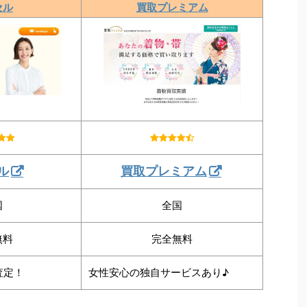
セル
買取プレミアム
ル
買取プレミアム
国
全国
無料
完全無料
査定！
女性安心の独自サービスあり♪