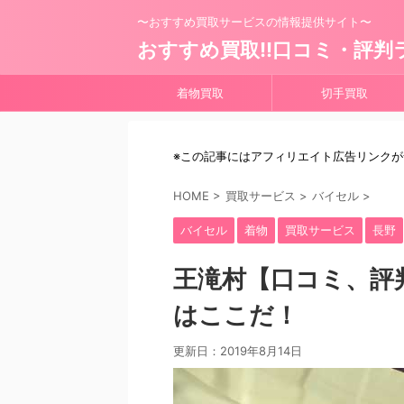
〜おすすめ買取サービスの情報提供サイト〜
おすすめ買取!!口コミ・評判
着物買取
切手買取
※この記事にはアフィリエイト広告リンク
HOME
>
買取サービス
>
バイセル
>
バイセル
着物
買取サービス
長野
王滝村【口コミ、評
はここだ！
更新日：
2019年8月14日