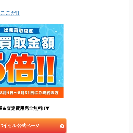
こだ!!
張＆査定費用完全無料!!▼
バイセル 公式ページ