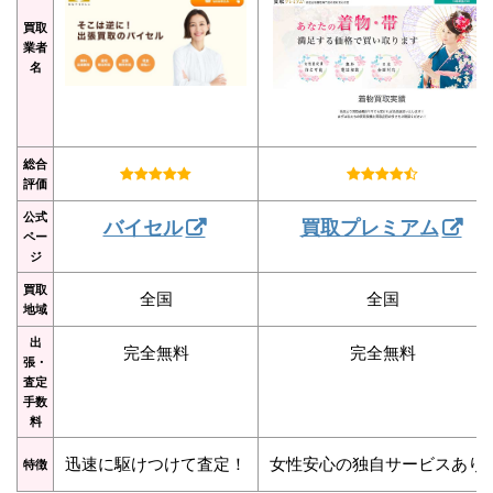
買取
業者
名
総合
評価
公式
バイセル
買取プレミアム
ペー
ジ
買取
全国
全国
地域
出
完全無料
完全無料
張・
査定
手数
料
迅速に駆けつけて査定！
女性安心の独自サービスあり
特徴