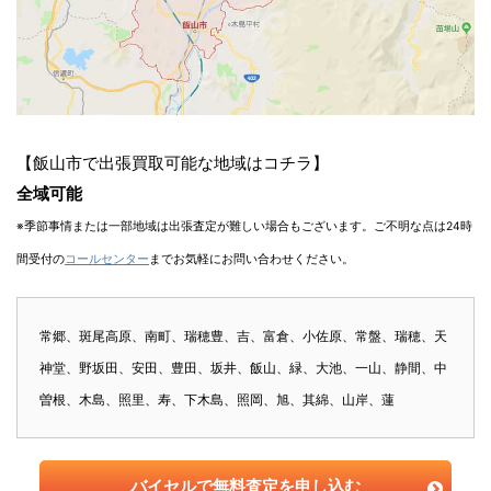
【飯山市で出張買取可能な地域はコチラ】
全域可能
※季節事情または一部地域は出張査定が難しい場合もございます。ご不明な点は24時
間受付の
コールセンター
までお気軽にお問い合わせください。
常郷、斑尾高原、南町、瑞穂豊、吉、富倉、小佐原、常盤、瑞穂、天
神堂、野坂田、安田、豊田、坂井、飯山、緑、大池、一山、静間、中
曽根、木島、照里、寿、下木島、照岡、旭、其綿、山岸、蓮
バイセルで無料査定を申し込む