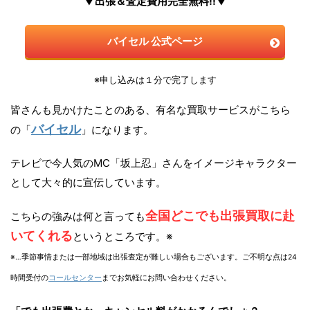
▼出張＆査定費用完全無料!!▼
バイセル 公式ページ
※申し込みは１分で完了します
皆さんも見かけたことのある、有名な買取サービスがこちら
バイセル
の「
」になります。
テレビで今人気のMC「坂上忍」さんをイメージキャラクター
として大々的に宣伝しています。
全国どこでも出張買取に赴
こちらの強みは何と言っても
いてくれる
というところです。※
※…季節事情または一部地域は出張査定が難しい場合もございます。ご不明な点は24
時間受付の
コールセンター
までお気軽にお問い合わせください。