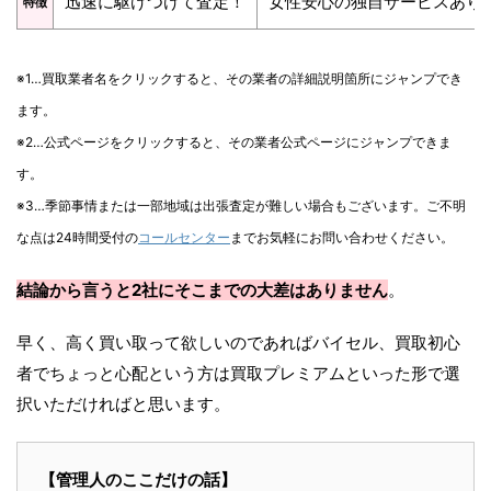
迅速に駆けつけて査定！
女性安心の独自サービスあり
特徴
※1…買取業者名をクリックすると、その業者の詳細説明箇所にジャンプでき
ます。
※2…公式ページをクリックすると、その業者公式ページにジャンプできま
す。
※3…季節事情または一部地域は出張査定が難しい場合もございます。ご不明
な点は24時間受付の
コールセンター
までお気軽にお問い合わせください。
結論から言うと2社にそこまでの大差はありません
。
早く、高く買い取って欲しいのであればバイセル、買取初心
者でちょっと心配という方は買取プレミアムといった形で選
択いただければと思います。
【管理人のここだけの話】