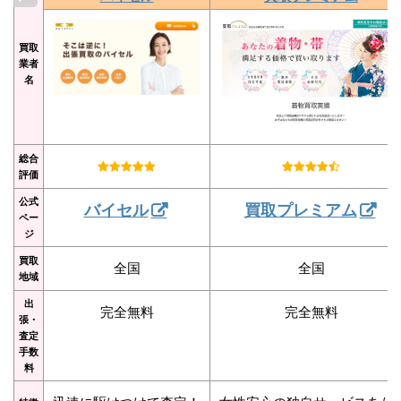
買取
業者
名
総合
評価
公式
バイセル
買取プレミアム
ペー
ジ
買取
全国
全国
地域
出
完全無料
完全無料
張・
査定
手数
料