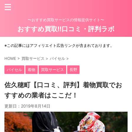
〜おすすめ買取サービスの情報提供サイト〜
おすすめ買取!!口コミ・評判ラボ
※この記事にはアフィリエイト広告リンクが含まれております。
HOME
>
買取サービス
>
バイセル
>
バイセル
着物
買取サービス
長野
佐久穂町【口コミ、評判】着物買取でお
すすめの業者はここだ！
更新日：
2019年8月14日