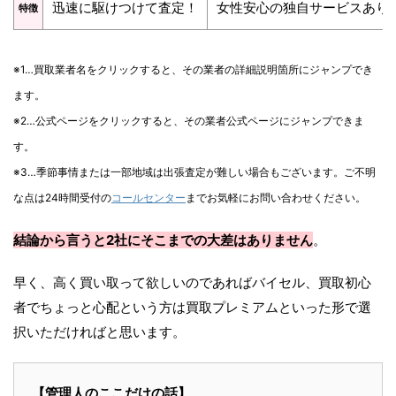
迅速に駆けつけて査定！
女性安心の独自サービスあり
特徴
※1…買取業者名をクリックすると、その業者の詳細説明箇所にジャンプでき
ます。
※2…公式ページをクリックすると、その業者公式ページにジャンプできま
す。
※3…季節事情または一部地域は出張査定が難しい場合もございます。ご不明
な点は24時間受付の
コールセンター
までお気軽にお問い合わせください。
結論から言うと2社にそこまでの大差はありません
。
早く、高く買い取って欲しいのであればバイセル、買取初心
者でちょっと心配という方は買取プレミアムといった形で選
択いただければと思います。
【管理人のここだけの話】