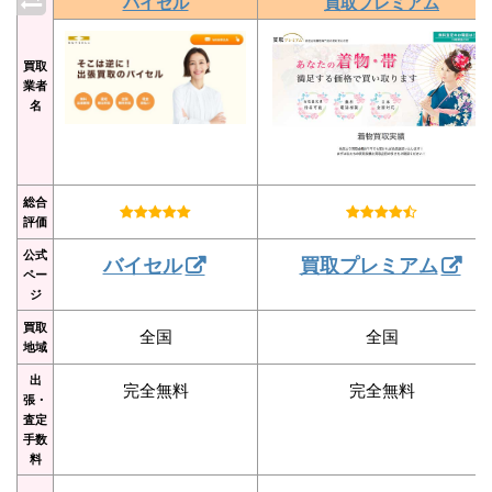
バイセル
買取プレミアム
買取
業者
名
総合
評価
公式
バイセル
買取プレミアム
ペー
ジ
買取
全国
全国
地域
出
完全無料
完全無料
張・
査定
手数
料