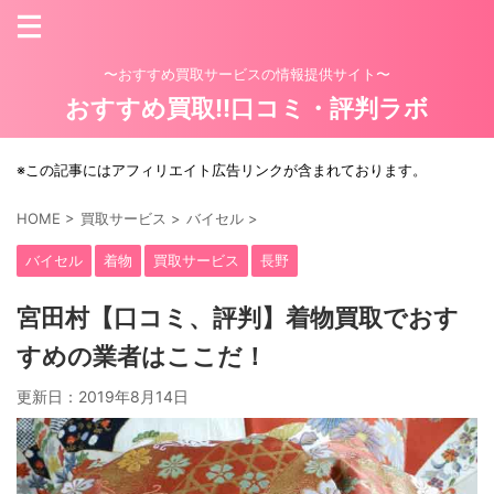
〜おすすめ買取サービスの情報提供サイト〜
おすすめ買取!!口コミ・評判ラボ
※この記事にはアフィリエイト広告リンクが含まれております。
HOME
>
買取サービス
>
バイセル
>
バイセル
着物
買取サービス
長野
宮田村【口コミ、評判】着物買取でおす
すめの業者はここだ！
更新日：
2019年8月14日