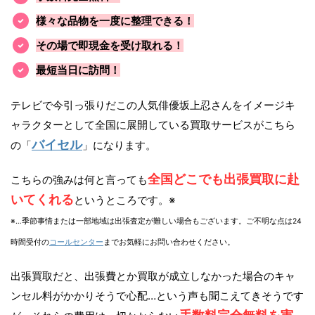
様々な品物を一度に整理できる！
その場で即現金を受け取れる！
最短当日に訪問！
テレビで今引っ張りだこの人気俳優坂上忍さんをイメージキ
ャラクターとして全国に展開している買取サービスがこちら
バイセル
の「
」になります。
全国どこでも出張買取に赴
こちらの強みは何と言っても
いてくれる
というところです。※
※…季節事情または一部地域は出張査定が難しい場合もございます。ご不明な点は24
時間受付の
コールセンター
までお気軽にお問い合わせください。
出張買取だと、出張費とか買取が成立しなかった場合のキャ
ンセル料がかかりそうで心配…という声も聞こえてきそうです