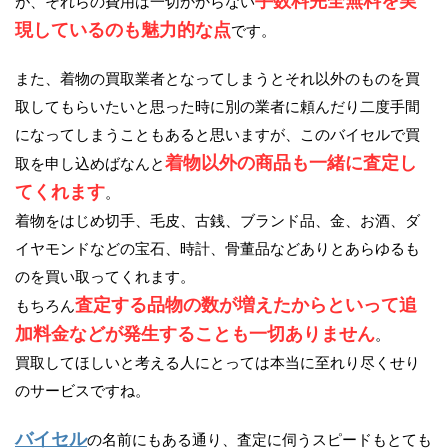
手数料完全無料を実
が、それらの費用は一切かからない
現しているのも魅力的な点
です。
また、着物の買取業者となってしまうとそれ以外のものを買
取してもらいたいと思った時に別の業者に頼んだり二度手間
になってしまうこともあると思いますが、このバイセルで買
着物以外の商品も一緒に査定し
取を申し込めばなんと
てくれます
。
着物をはじめ切手、毛皮、古銭、ブランド品、金、お酒、ダ
イヤモンドなどの宝石、時計、骨董品などありとあらゆるも
のを買い取ってくれます。
査定する品物の数が増えたからといって追
もちろん
加料金などが発生することも一切ありません
。
買取してほしいと考える人にとっては本当に至れり尽くせり
のサービスですね。
バイセル
の名前にもある通り、査定に伺うスピードもとても