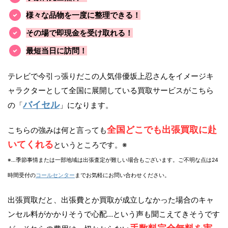
様々な品物を一度に整理できる！
その場で即現金を受け取れる！
最短当日に訪問！
テレビで今引っ張りだこの人気俳優坂上忍さんをイメージキ
ャラクターとして全国に展開している買取サービスがこちら
バイセル
の「
」になります。
全国どこでも出張買取に赴
こちらの強みは何と言っても
いてくれる
というところです。※
※…季節事情または一部地域は出張査定が難しい場合もございます。ご不明な点は24
時間受付の
コールセンター
までお気軽にお問い合わせください。
出張買取だと、出張費とか買取が成立しなかった場合のキャ
ンセル料がかかりそうで心配…という声も聞こえてきそうです