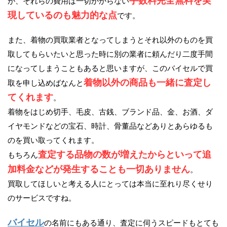
手数料完全無料を実
が、それらの費用は一切かからない
現しているのも魅力的な点
です。
また、着物の買取業者となってしまうとそれ以外のものを買
取してもらいたいと思った時に別の業者に頼んだり二度手間
になってしまうこともあると思いますが、このバイセルで買
着物以外の商品も一緒に査定し
取を申し込めばなんと
てくれます
。
着物をはじめ切手、毛皮、古銭、ブランド品、金、お酒、ダ
イヤモンドなどの宝石、時計、骨董品などありとあらゆるも
のを買い取ってくれます。
査定する品物の数が増えたからといって追
もちろん
加料金などが発生することも一切ありません
。
買取してほしいと考える人にとっては本当に至れり尽くせり
のサービスですね。
バイセル
の名前にもある通り、査定に伺うスピードもとても