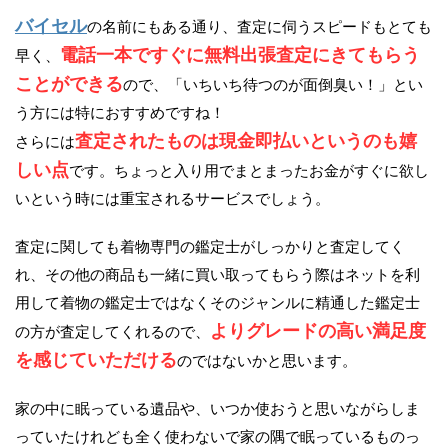
バイセル
の名前にもある通り、査定に伺うスピードもとても
電話一本ですぐに無料出張査定にきてもらう
早く、
ことができる
ので、「いちいち待つのが面倒臭い！」とい
う方には特におすすめですね！
査定されたものは現金即払いというのも嬉
さらには
しい点
です。ちょっと入り用でまとまったお金がすぐに欲し
いという時には重宝されるサービスでしょう。
査定に関しても着物専門の鑑定士がしっかりと査定してく
れ、その他の商品も一緒に買い取ってもらう際はネットを利
用して着物の鑑定士ではなくそのジャンルに精通した鑑定士
よりグレードの高い満足度
の方が査定してくれるので、
を感じていただける
のではないかと思います。
家の中に眠っている遺品や、いつか使おうと思いながらしま
っていたけれども全く使わないで家の隅で眠っているものっ