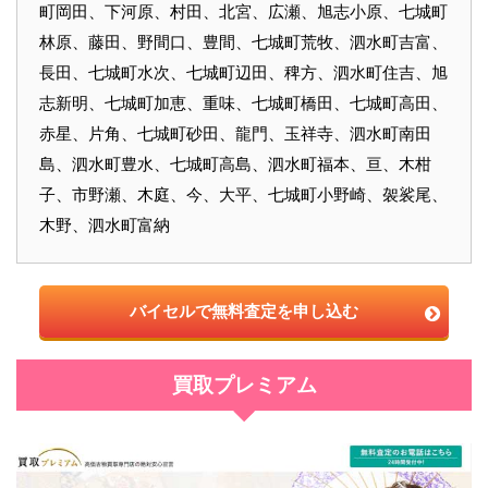
町岡田、下河原、村田、北宮、広瀬、旭志小原、七城町
林原、藤田、野間口、豊間、七城町荒牧、泗水町吉富、
長田、七城町水次、七城町辺田、稗方、泗水町住吉、旭
志新明、七城町加恵、重味、七城町橋田、七城町高田、
赤星、片角、七城町砂田、龍門、玉祥寺、泗水町南田
島、泗水町豊水、七城町高島、泗水町福本、亘、木柑
子、市野瀬、木庭、今、大平、七城町小野崎、袈裟尾、
木野、泗水町富納
バイセルで無料査定を申し込む
買取プレミアム