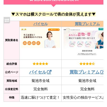
▼スマホは横スクロールで表の全体が見えます▼
バイセル
買取プレミアム
買取業者名
総合評価
バイセル
買取プレミアム
公式ページ
菊池市全域
菊池市全域
買取地域
完全無料
完全無料
出張査定料
迅速に駆けつけて査定！
女性安心の独自サービスあ
特徴