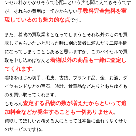
ンセル料がかかりそうで心配…という声も聞こえてきそうです
手数料完全無料を実
が、それらの費用は一切かからない
現しているのも魅力的な点
です。
また、着物の買取業者となってしまうとそれ以外のものを買
取してもらいたいと思った時に別の業者に頼んだり二度手間
になってしまうこともあると思いますが、このバイセルで買
着物以外の商品も一緒に査定し
取を申し込めばなんと
てくれます
。
着物をはじめ切手、毛皮、古銭、ブランド品、金、お酒、ダ
イヤモンドなどの宝石、時計、骨董品などありとあらゆるも
のを買い取ってくれます。
査定する品物の数が増えたからといって追
もちろん
加料金などが発生することも一切ありません
。
買取してほしいと考える人にとっては本当に至れり尽くせり
のサービスですね。