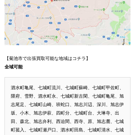
【菊池市で出張買取可能な地域はコチラ】
全域可能
泗水町亀尾、七城町流川、七城町蘇崎、七城町甲佐町、
隈府、雪野、泗水町永、七城町新古閑、七城町亀尾、旭
志尾足、七城町山崎、班蛇口、旭志川辺、深川、旭志伊
坂、小木、旭志伊萩、四町分、七城町台、大琳寺、出
田、森北、旭志弁利、西迫間、西寺、原、旭志麓、七城
町菰入、七城町瀬戸口、泗水町田島、七城町清水、七城