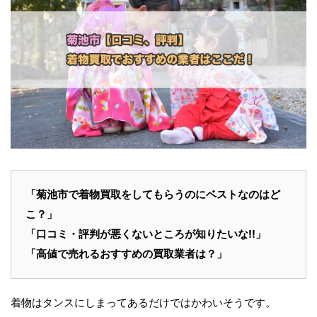
「
菊池市
で
着物買取
をしてもらうのにベストなのはど
こ？」
「
口コミ・評判
が悪くないところが知りたいな!!」
「高値で売れる
おすすめ
の買取業者は？」
着物はタンスにしまってあるだけではかわいそうです。